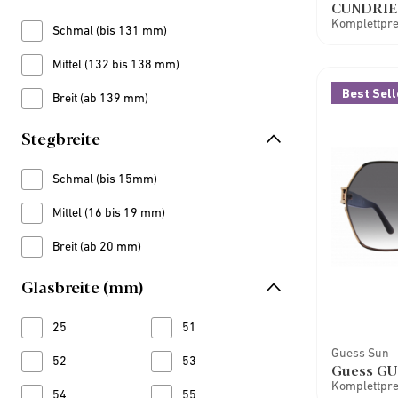
CUNDRIE
Komplettprei
Schmal (bis 131 mm)
Refine by Brillenbreite: Schmal (bis 131 mm)
Mittel (132 bis 138 mm)
Refine by Brillenbreite: Mittel (132 bis 138 mm)
Best Sell
Breit (ab 139 mm)
Refine by Brillenbreite: Breit (ab 139 mm)
Stegbreite
Schmal (bis 15mm)
Refine by Stegbreite: Schmal (bis 15mm)
Mittel (16 bis 19 mm)
Refine by Stegbreite: Mittel (16 bis 19 mm)
Breit (ab 20 mm)
Refine by Stegbreite: Breit (ab 20 mm)
Glasbreite (mm)
25
Refine by Glasbreite (mm): 25
51
Refine by Glasbreite (mm): 51
Guess Sun
52
Refine by Glasbreite (mm): 52
53
Refine by Glasbreite (mm): 53
Guess GU
Komplettprei
54
Refine by Glasbreite (mm): 54
55
Refine by Glasbreite (mm): 55