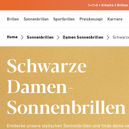
1+1=3 • Erhalte 3 Brillen
Brillen
Sonnenbrillen
Sportbrillen
Preiskonzept
Karriere
Home
Sonnenbrillen
Damen Sonnenbrillen
Schwarze
Schwarze
Damen-
Sonnenbrillen
Entdecke unsere stylischen Sonnenbrillen und finde deine n