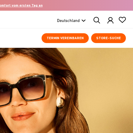
komfort vom ersten Tag an
Search
Products
TERMIN VEREINBAREN
STORE-SUCHE