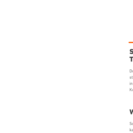
S
D
s
i
K
W
S
k