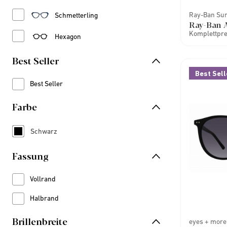
Refine by Stil: Schmetterling
Ray-Ban Su
Schmetterling
Ray-Ban A
Komplettprei
Refine by Stil: Hexagon
Hexagon
Best Seller
Best Sell
Best Seller
Refine by Best Seller: Best Seller
Farbe
Schwarz
Refine by Farbe: Schwarz
Fassung
Vollrand
Refine by Fassung: Vollrand
Halbrand
Refine by Fassung: Halbrand
Brillenbreite
eyes + more