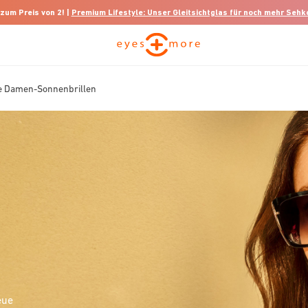
 zum Preis von 2! |
Premium Lifestyle: Unser Gleitsichtglas für noch mehr Seh
 Damen-Sonnenbrillen
eue