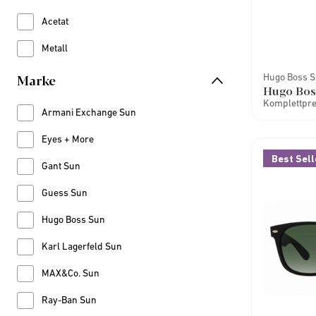
Acetat
Refine by Material: Acetat
Metall
Refine by Material: Metall
Marke
Hugo Boss 
Hugo Bos
Komplettprei
Armani Exchange Sun
Refine by Marke: Armani Exchange Sun
Eyes + More
Refine by Marke: Eyes + More
Best Sell
Gant Sun
Refine by Marke: Gant Sun
Guess Sun
Refine by Marke: Guess Sun
Hugo Boss Sun
Refine by Marke: Hugo Boss Sun
Karl Lagerfeld Sun
Refine by Marke: Karl Lagerfeld Sun
MAX&Co. Sun
Refine by Marke: MAX&Co. Sun
Ray-Ban Sun
Refine by Marke: Ray-Ban Sun