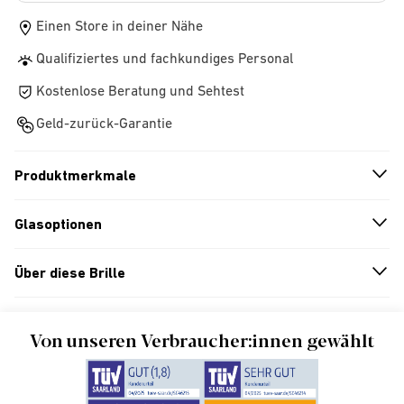
Einen Store in deiner Nähe
Qualifiziertes und fachkundiges Personal
Kostenlose Beratung und Sehtest
Geld-zurück-Garantie
Produktmerkmale
n
A
r
r
o
w
i
c
o
Glasoptionen
n
A
r
r
o
w
i
c
o
Über diese Brille
n
A
r
r
o
w
i
c
o
Von unseren Verbraucher:innen gewählt