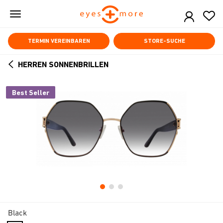
Skip
to
main
content
TERMIN VEREINBAREN
STORE-SUCHE
HERREN SONNENBRILLEN
ARROW
BACK
Best Seller
Black