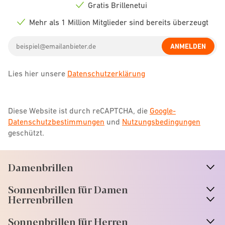
icon
Gratis Brillenetui
Check
icon
Mehr als 1 Million Mitglieder sind bereits überzeugt
Check
icon
Email
ANMELDEN
address
Lies hier unsere
Datenschutzerklärung
Diese Website ist durch reCAPTCHA, die
Google-
Datenschutzbestimmungen
und
Nutzungsbedingungen
geschützt.
Damenbrillen
n
A
r
r
o
w
i
c
o
Sonnenbrillen für Damen
n
A
r
r
o
w
i
c
o
Herrenbrillen
Sonnenbrillen für Herren