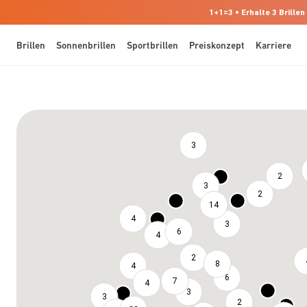
1+1=3 • Erhalte 3 Brillen
Brillen
Sonnenbrillen
Sportbrillen
Preiskonzept
Karriere
3
2
3
2
14
4
3
6
4
2
8
4
6
7
4
3
3
2