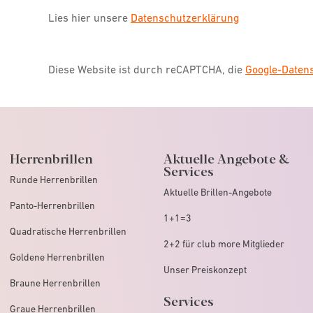
Lies hier unsere
Datenschutzerklärung
eyes + more Aug
52.56
km -
Diese Website ist durch reCAPTCHA, die
Google-Date
0821 31949751
Der Store hat heute bis 20:00
Weitere Informationen
Herrenbrillen
Aktuelle Angebote &
Services
Runde Herrenbrillen
Aktuelle Brillen-Angebote
Panto-Herrenbrillen
eyes + more Ro
1+1=3
Quadratische Herrenbrillen
54.68
km -
2+2 für club more Mitglieder
Goldene Herrenbrillen
Unser Preiskonzept
08031 5893203
Braune Herrenbrillen
Der Store hat heute bis 17:00
Services
Graue Herrenbrillen