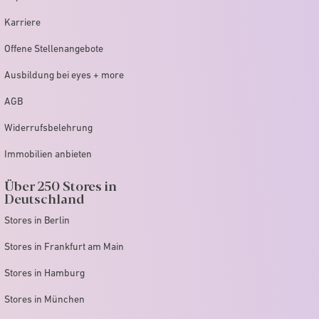
TERMIN VEREINBAREN
Karriere
Offene Stellenangebote
Ausbildung bei eyes + more
dshut, Landshut Park
AGB
Ludwig-Erhard-Str. 9, Landshut, 84034
Widerrufsbelehrung
Immobilien anbieten
 geöffnet.
Über 250 Stores in
TERMIN VEREINBAREN
Deutschland
Stores in Berlin
Stores in Frankfurt am Main
olstadt
Stores in Hamburg
Ziegelbräustraße 2, Ingolstadt, 85049
Stores in München