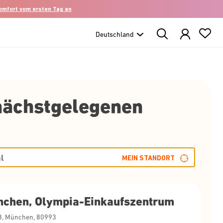
komfort vom ersten Tag an
Search
Products
nächstgelegenen
MEIN STANDORT
nchen, Olympia-Einkaufszentrum
Hanauer Strasse 68, München, 80993