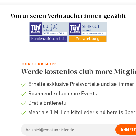
eyes + more Mü
9.63
km -
Von unseren Verbraucher:innen gewählt
089 49026969
Der Store hat heute bis 20:00
Weitere Informationen
JOIN CLUB MORE
Werde kostenlos club more Mitgli
eyes + more Da
Erhalte exklusive Preisvorteile und sei immer 
13.44
km -
Check
Spannende club more Events
icon
Check
08131 6681370
Gratis Brillenetui
icon
Check
Mehr als 1 Million Mitglieder sind bereits übe
Der Store hat heute bis 14:00
icon
Check
Weitere Informationen
Email
icon
ANMEL
address