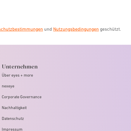
sburg, City-Galerie
Willy-Brandt-Platz 1, Augsburg, 86153
nschutzbestimmungen
und
Nutzungsbedingungen
geschützt.
 geöffnet.
TERMIN VEREINBAREN
Unternehmen
Über eyes + more
nexeye
senheim
Corporate Governance
Münchener Straße 7, Rosenheim, 83022
Nachhaltigkeit
Datenschutz
 geöffnet.
Impressum