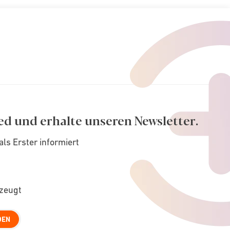
nchen, pep
Ollenhauerstraße 6, München, 81737
 geöffnet.
TERMIN VEREINBAREN
ed und erhalte unseren Newsletter.
chau
als Erster informiert
Münchner Str. 33, Dachau, 85221
rzeugt
 geöffnet.
TERMIN VEREINBAREN
DEN