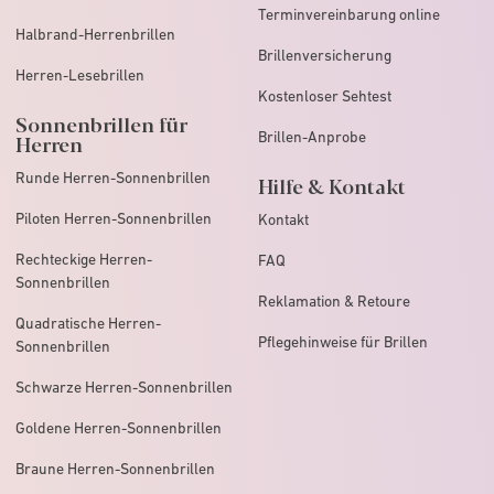
Terminvereinbarung online
Weitere Informationen
Halbrand-Herrenbrillen
Brillenversicherung
Herren-Lesebrillen
Kostenloser Sehtest
Sonnenbrillen für
eyes + more Lan
Brillen-Anprobe
Herren
59.51
km -
Runde Herren-Sonnenbrillen
Hilfe & Kontakt
0871 96653202
Piloten Herren-Sonnenbrillen
Kontakt
Der Store hat heute bis 19:00
Rechteckige Herren-
FAQ
Sonnenbrillen
Weitere Informationen
Reklamation & Retoure
Quadratische Herren-
Pflegehinweise für Brillen
Sonnenbrillen
Schwarze Herren-Sonnenbrillen
eyes + more Ing
Goldene Herren-Sonnenbrillen
68.38
km -
Braune Herren-Sonnenbrillen
0841 99346977