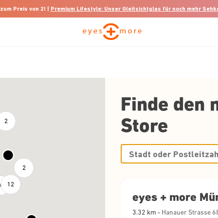
 zum Preis von 2! |
Premium Lifestyle: Unser Gleitsichtglas für noch mehr Seh
Finde den 
Store
2
2
12
4
eyes + more Mü
3.32
km -