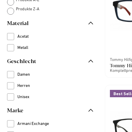
Produkte Z-A
Material
Acetat
Refine by Material: Acetat
Metall
Refine by Material: Metall
Geschlecht
Tommy Hilfi
Tommy Hi
Komplettprei
Damen
Refine by Geschlecht: Damen
Herren
Refine by Geschlecht: Herren
Best Sell
Unisex
Refine by Geschlecht: Unisex
Marke
Armani Exchange
Refine by Marke: Armani Exchange