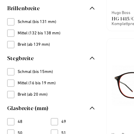
Brillenbreite
Hugo Boss
HG 1415/
Schmal (bis 131 mm)
Refine by Brillenbreite: Schmal (bis 131 mm)
Komplettprei
Mittel (132 bis 138 mm)
Refine by Brillenbreite: Mittel (132 bis 138 mm)
Breit (ab 139 mm)
Refine by Brillenbreite: Breit (ab 139 mm)
Stegbreite
Schmal (bis 15mm)
Refine by Stegbreite: Schmal (bis 15mm)
Mittel (16 bis 19 mm)
Refine by Stegbreite: Mittel (16 bis 19 mm)
Breit (ab 20 mm)
Refine by Stegbreite: Breit (ab 20 mm)
Glasbreite (mm)
48
Refine by Glasbreite (mm): 48
49
Refine by Glasbreite (mm): 49
50
Refine by Glasbreite (mm): 50
51
Refine by Glasbreite (mm): 51