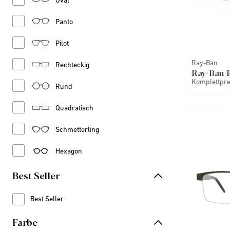
Oval
Refine by Stil: Panto
Panto
Refine by Stil: Pilot
Pilot
Ray-Ban
Refine by Stil: Rechteckig
Rechteckig
Ray-Ban 
Komplettprei
Refine by Stil: Rund
Rund
Refine by Stil: Quadratisch
Quadratisch
Refine by Stil: Schmetterling
Schmetterling
Refine by Stil: Hexagon
Hexagon
Best Seller
Best Seller
Refine by Best Seller: Best Seller
Farbe