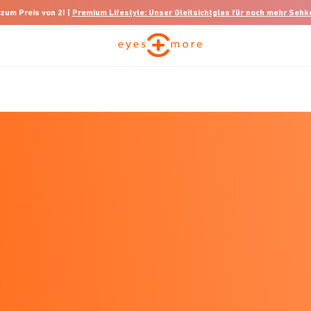
 zum Preis von 2! |
Premium Lifestyle: Unser Gleitsichtglas für noch mehr Seh