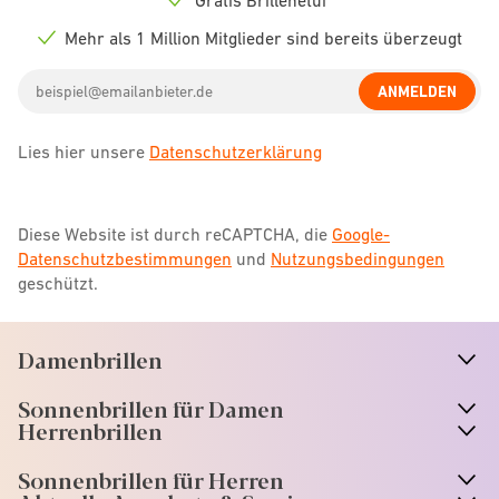
Check
icon
Mehr als 1 Million Mitglieder sind bereits überzeugt
Check
icon
Email
ANMELDEN
address
Lies hier unsere
Datenschutzerklärung
Diese Website ist durch reCAPTCHA, die
Google-
Datenschutzbestimmungen
und
Nutzungsbedingungen
geschützt.
Damenbrillen
n
A
r
r
o
w
i
c
o
Sonnenbrillen für Damen
n
A
r
r
o
w
i
c
o
Herrenbrillen
Sonnenbrillen für Herren