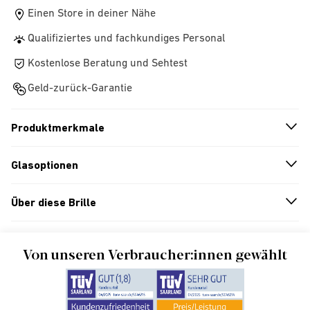
Einen Store in deiner Nähe
Qualifiziertes und fachkundiges Personal
Kostenlose Beratung und Sehtest
Geld-zurück-Garantie
Produktmerkmale
n
A
r
r
o
w
i
c
o
Glasoptionen
n
A
r
r
o
w
i
c
o
Über diese Brille
n
A
r
r
o
w
i
c
o
Von unseren Verbraucher:innen gewählt