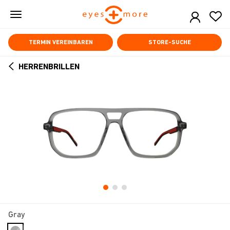
Skip
to
main
content
TERMIN VEREINBAREN
STORE-SUCHE
HERRENBRILLEN
ARROW
BACK
Gray