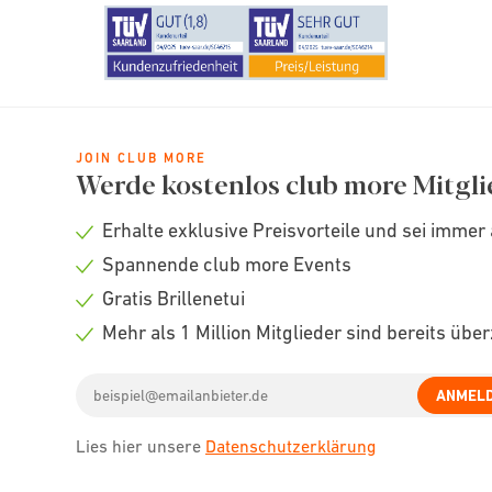
JOIN CLUB MORE
Werde kostenlos club more Mitgli
Erhalte exklusive Preisvorteile und sei immer 
Check
Spannende club more Events
icon
Check
Gratis Brillenetui
icon
Check
Mehr als 1 Million Mitglieder sind bereits übe
icon
Check
Email
icon
ANMEL
address
Lies hier unsere
Datenschutzerklärung