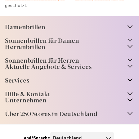
geschützt.
Damenbrillen
n
A
r
r
o
w
i
c
o
Sonnenbrillen für Damen
n
A
r
r
o
w
i
c
o
Herrenbrillen
Sonnenbrillen für Herren
Aktuelle Angebote & Services
Services
Hilfe & Kontakt
Unternehmen
Über 250 Stores in Deutschland
Land/Sprache