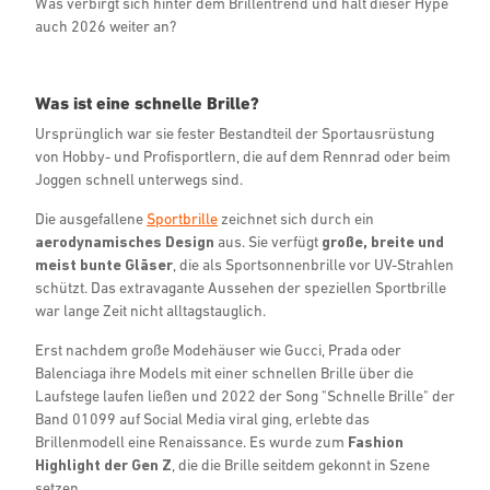
Was verbirgt sich hinter dem Brillentrend und hält dieser Hype
Email
auch 2026 weiter an?
address
JETZT ANMELDEN
Was ist eine schnelle Brille?
Lies hier unsere
Erklärung zum Datenschutz
Ursprünglich war sie fester Bestandteil der Sportausrüstung
von Hobby- und Profisportlern, die auf dem Rennrad oder beim
Joggen schnell unterwegs sind.
Die ausgefallene
Sportbrille
zeichnet sich durch ein
aerodynamisches Design
aus. Sie verfügt
große, breite und
meist bunte Gläser
, die als Sportsonnenbrille vor UV-Strahlen
schützt. Das extravagante Aussehen der speziellen Sportbrille
war lange Zeit nicht alltagstauglich.
Erst nachdem große Modehäuser wie Gucci, Prada oder
Balenciaga ihre Models mit einer schnellen Brille über die
Laufstege laufen ließen und 2022 der Song "Schnelle Brille" der
Band 01099 auf Social Media viral ging, erlebte das
Brillenmodell eine Renaissance. Es wurde zum
Fashion
Highlight der Gen Z
, die die Brille seitdem gekonnt in Szene
setzen.