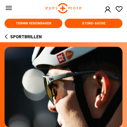
Skip
to
main
content
TERMIN VEREINBAREN
STORE-SUCHE
SPORTBRILLEN
ARROW
BACK