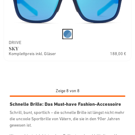
DRIIVE
SKY
Komplettpreis inkl. Gläser
188,00 €
WERDE CLUB MORE MITGLIED
Sale im Blick!
Zeige 8 von 8
Finde ausgewählte Lieblingsbrillen zum absoluten Sparpreis.
Regelmäßige Preisvorteile, Gewinnspiele & Events per
Schnelle Brille: Das Must-have Fashion-Accessoire
Newsletter.
Schrill, bunt, sportlich – die schnelle Brille ist längst nicht mehr
Erhalte ein kostenloses Brillenetui zu deinem Kauf.
die uncoole Sportbrille von Vätern, die sie in den 90er Jahren
Ja, ich möchte per Mail über aktuelle Aktionen, Events und
gewesen ist.
die neuen Kollektionen informiert werden.