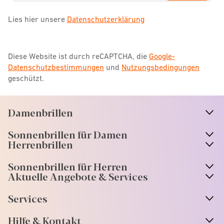
Lies hier unsere
Datenschutzerklärung
Diese Website ist durch reCAPTCHA, die
Google-
Datenschutzbestimmungen
und
Nutzungsbedingungen
geschützt.
Damenbrillen
n
A
r
r
o
w
i
c
o
Sonnenbrillen für Damen
n
A
r
r
o
w
i
c
o
Herrenbrillen
Sonnenbrillen für Herren
Aktuelle Angebote & Services
Services
Hilfe & Kontakt