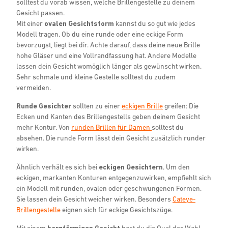
solltest du vorab wissen, welche Brillengestelle zu deinem
Gesicht passen.
Mit einer
ovalen Gesichtsform
kannst du so gut wie jedes
Modell tragen. Ob du eine runde oder eine eckige Form
bevorzugst, liegt bei dir. Achte darauf, dass deine neue Brille
hohe Gläser und eine Vollrandfassung hat. Andere Modelle
lassen dein Gesicht womöglich länger als gewünscht wirken.
Sehr schmale und kleine Gestelle solltest du zudem
vermeiden.
Runde Gesichter
sollten zu einer
eckigen Brille
greifen: Die
Ecken und Kanten des Brillengestells geben deinem Gesicht
mehr Kontur. Von
runden Brillen für Damen
solltest du
absehen. Die runde Form lässt dein Gesicht zusätzlich runder
wirken.
Ähnlich verhält es sich bei
eckigen Gesichtern
. Um den
eckigen, markanten Konturen entgegenzuwirken, empfiehlt sich
ein Modell mit runden, ovalen oder geschwungenen Formen.
Sie lassen dein Gesicht weicher wirken. Besonders
Cateye-
Brillengestelle
eignen sich für eckige Gesichtszüge.
Mit einem
herzförmigen Gesicht
hast du die Qual der Wahl.