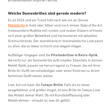
Brillenkollektion inspiriert wurde.
Welche Damenbrillen sind gerade modern?
Es ist 2026 und ein Trend hält nach wie vor an: Dünne
Metallbrille
in Gold oder Silber sind noch immer State of the Art.
Insbesondere Modelle mit runden und ovalen Gläsern erfreuen
sich einer großen Beliebtheit und harmonieren mit aktuellen
Schmucktrends. Der skandinavisch-minimalistische Look passt
zu allen, die es lieber schlicht und elegant mögen.
Auffälliger hingegen sind die
Pilotenbrillen in Retro-Optik
,
die nicht nur als Sonnenbrille auftrumpfen. Ebenfalls in dünner
Metall-Optik, passen sie hervorragend zu Frauen, die mit ihrer
Brille ihr Outfit vervollständigen oder einen Kontrast zu ihrem
femininen Outfit setzen wollen.
Last, but not least: die
Cateye-Brille
. Falls du es etwas
ausgefallener und größer magst, ist eine Brille im Cateye-Look
das Modell deiner Wahl. Ob mit Kunststofffassung oder
Metallrahmen – erlaubt ist, was dir gefällt.