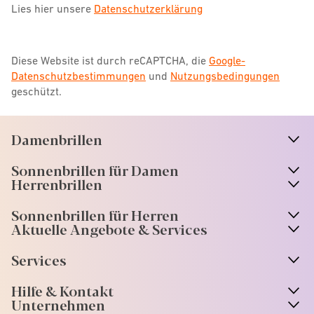
Lies hier unsere
Datenschutzerklärung
Diese Website ist durch reCAPTCHA, die
Google-
Datenschutzbestimmungen
und
Nutzungsbedingungen
geschützt.
Damenbrillen
n
A
r
r
o
w
i
c
o
Sonnenbrillen für Damen
n
A
r
r
o
w
i
c
o
Herrenbrillen
Sonnenbrillen für Herren
Aktuelle Angebote & Services
Services
Hilfe & Kontakt
Unternehmen