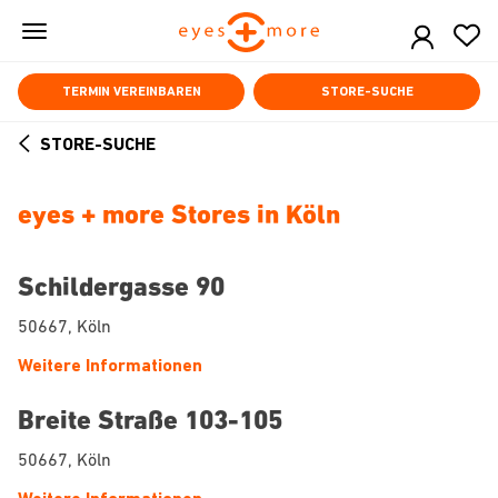
Skip
to
main
content
TERMIN VEREINBAREN
STORE-SUCHE
STORE-SUCHE
ARROW
BACK
eyes + more Stores in Köln
Schildergasse 90
50667, Köln
Weitere Informationen
Breite Straße 103-105
50667, Köln