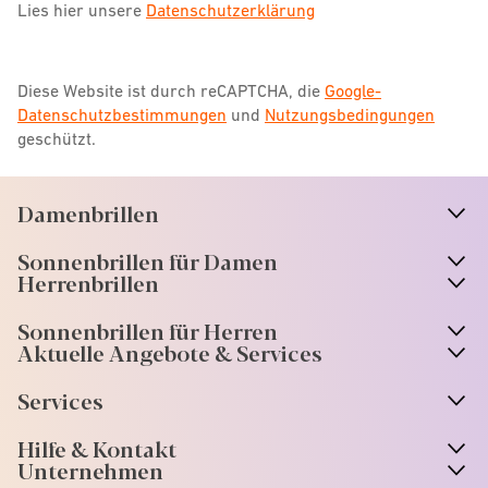
Lies hier unsere
Datenschutzerklärung
Diese Website ist durch reCAPTCHA, die
Google-
Datenschutzbestimmungen
und
Nutzungsbedingungen
geschützt.
Damenbrillen
n
A
r
r
o
w
i
c
o
Sonnenbrillen für Damen
n
A
r
r
o
w
i
c
o
Herrenbrillen
Sonnenbrillen für Herren
Aktuelle Angebote & Services
Services
Hilfe & Kontakt
Unternehmen