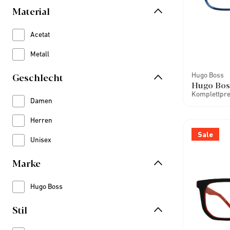
Material
Acetat
Refine by Material: Acetat
Metall
Refine by Material: Metall
Geschlecht
Hugo Boss
Hugo Bos
Komplettprei
Damen
Refine by Geschlecht: Damen
Herren
Refine by Geschlecht: Herren
Sale
Unisex
Refine by Geschlecht: Unisex
Marke
Hugo Boss
Refine by Marke: Hugo Boss
Stil