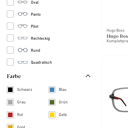
Refine by Stil: Oval
Oval
Refine by Stil: Panto
Panto
Refine by Stil: Pilot
Pilot
Hugo Boss
Hugo Bos
Refine by Stil: Rechteckig
Rechteckig
Komplettprei
Refine by Stil: Rund
Rund
Refine by Stil: Quadratisch
Quadratisch
Farbe
Schwarz
Blau
Refine by Farbe: Schwarz
Refine by Farbe: Blau
Grau
Grün
Refine by Farbe: Grau
Refine by Farbe: Grün
Rot
Gelb
Refine by Farbe: Rot
Refine by Farbe: Gelb
Gold