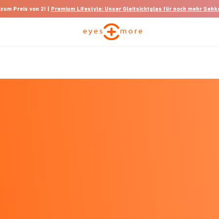
 zum Preis von 2! |
Premium Lifestyle: Unser Gleitsichtglas für noch mehr Seh