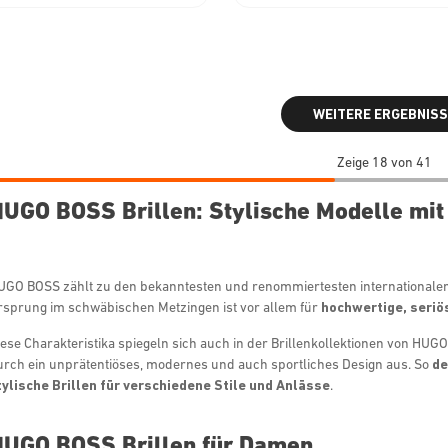
WEITERE ERGEBNISS
Zeige 18 von 41
UGO BOSS Brillen: Stylische Modelle mit 
UGO BOSS zählt zu den bekanntesten und renommiertesten internationale
rsprung im schwäbischen Metzingen ist vor allem für
hochwertige, seri
iese Charakteristika spiegeln sich auch in der Brillenkollektionen von HUG
urch ein unprätentiöses, modernes und auch sportliches Design aus. So
de
tylische Brillen für verschiedene Stile und Anlässe
.
HUGO BOSS Brillen für Damen