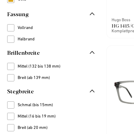
Refine by Farbe: Gold
Fassung
Hugo Boss
HG 1415/
Vollrand
Refine by Fassung: Vollrand
Komplettprei
Halbrand
Refine by Fassung: Halbrand
Brillenbreite
Mittel (132 bis 138 mm)
Refine by Brillenbreite: Mittel (132 bis 138 mm)
Breit (ab 139 mm)
Refine by Brillenbreite: Breit (ab 139 mm)
Stegbreite
Schmal (bis 15mm)
Refine by Stegbreite: Schmal (bis 15mm)
Mittel (16 bis 19 mm)
Refine by Stegbreite: Mittel (16 bis 19 mm)
Breit (ab 20 mm)
Refine by Stegbreite: Breit (ab 20 mm)