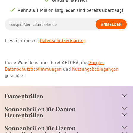
Check
icon
Mehr als 1 Million Mitglieder sind bereits überzeugt
Check
icon
Email
ANMELDEN
address
Lies hier unsere
Datenschutzerklärung
Diese Website ist durch reCAPTCHA, die
Google-
Datenschutzbestimmungen
und
Nutzungsbedingungen
geschützt.
Damenbrillen
n
A
r
r
o
w
i
c
o
Sonnenbrillen für Damen
n
A
r
r
o
w
i
c
o
Herrenbrillen
Sonnenbrillen für Herren