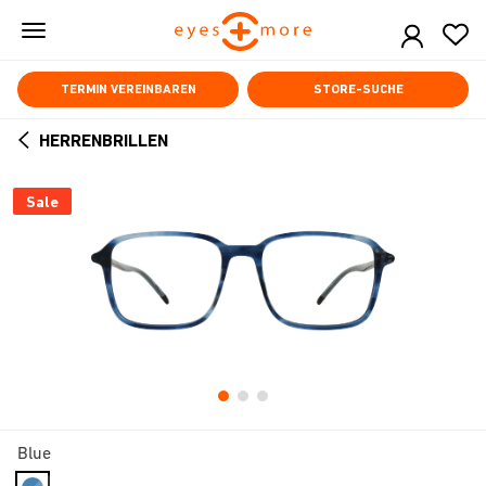
Skip
to
main
content
TERMIN VEREINBAREN
STORE-SUCHE
HERRENBRILLEN
ARROW
BACK
Sale
Blue