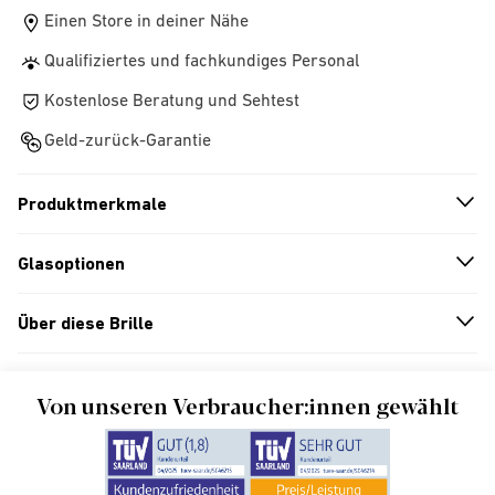
Einen Store in deiner Nähe
Qualifiziertes und fachkundiges Personal
Kostenlose Beratung und Sehtest
Geld-zurück-Garantie
Produktmerkmale
n
A
r
r
o
w
i
c
o
Glasoptionen
n
A
r
r
o
w
i
c
o
Über diese Brille
n
A
r
r
o
w
i
c
o
Von unseren Verbraucher:innen gewählt