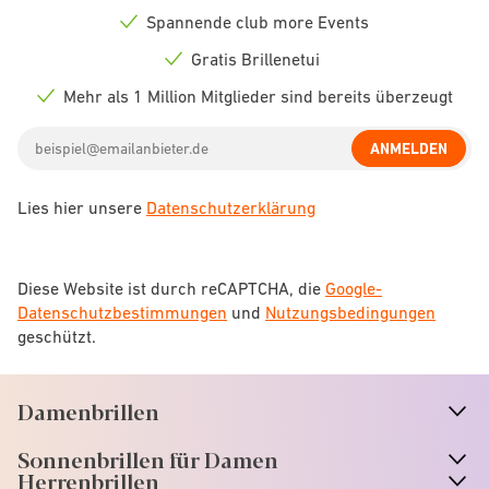
icon
Spannende club more Events
Check
icon
Gratis Brillenetui
Check
icon
Mehr als 1 Million Mitglieder sind bereits überzeugt
Check
icon
Email
ANMELDEN
address
Lies hier unsere
Datenschutzerklärung
Diese Website ist durch reCAPTCHA, die
Google-
Datenschutzbestimmungen
und
Nutzungsbedingungen
geschützt.
Damenbrillen
n
A
r
r
o
w
i
c
o
Sonnenbrillen für Damen
n
A
r
r
o
w
i
c
o
Herrenbrillen