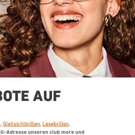
BOTE AUF
n
,
Gleitsichtbrillen
,
Lesebrillen
,
ail-Adresse unseren club more und