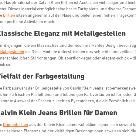
s Hauptmaterial der Calvin Klein Brillen ist Acetat, ein vielseitiger und l
etet. Dieses Material ermöglicht eine breite Farbpalette und diverse Forme
ie
Brillen
sitzen angenehm auf der Nase und bieten einen hohen Tragekomfort
d sportliche Aktivitäten macht.
lassische Eleganz mit Metallgestellen
ür diejenigen, die ein klassisches und dennoch markantes Design bevorzuge
etallgestellen
an. Diese Modelle unterstreichen das schlichte und zeitlos
terschiedlichen Stilrichtungen. Ob sportlich-leger oder elegant-schick – di
ok ein.
ielfalt der Farbgestaltung
ie Farbauswahl der Brillengestelle von Calvin Klein Jeans ist bemerkensw
is hin zu frischen Pastelltönen und lebendigen Farbverläufen ist für jeden
ekonnte Auswahl der Farben zu echten Eyecatchern, die die Persönlichkeit
alvin Klein Jeans Brillen für Damen
ie
Damenbrillen
aus der Calvin Klein Jeans Kollektion eignen sich sowohl 
rer zeitlosen Eleganz und der vielfältigen Designoptionen erweisen sich die