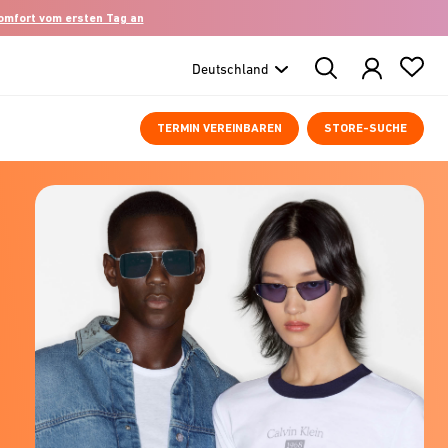
komfort vom ersten Tag an
Search
Products
TERMIN VEREINBAREN
STORE-SUCHE