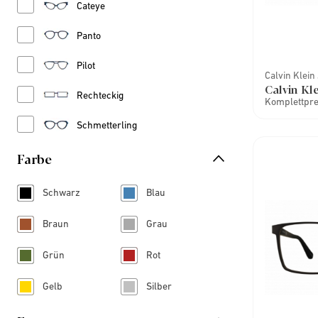
Refine by Stil: Cateye
Cateye
Refine by Stil: Panto
Panto
Refine by Stil: Pilot
Pilot
Calvin Klein
Calvin Kl
Refine by Stil: Rechteckig
Rechteckig
Komplettprei
Refine by Stil: Schmetterling
Schmetterling
Farbe
Schwarz
Blau
Refine by Farbe: Schwarz
Refine by Farbe: Blau
Braun
Grau
Refine by Farbe: Braun
Refine by Farbe: Grau
Grün
Rot
Refine by Farbe: Grün
Refine by Farbe: Rot
Gelb
Silber
Refine by Farbe: Gelb
Refine by Farbe: Silber