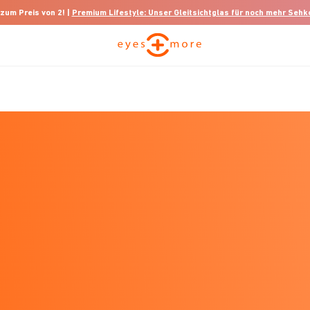
 zum Preis von 2! |
Premium Lifestyle: Unser Gleitsichtglas für noch mehr Seh