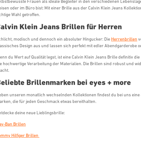
elbstbewusste Frauen als ideale Begleiter in den verschiedenen Lebenslagen
isen oder im Büro bist: Mit einer Brille aus der Calvin Klein Jeans Kollek
chtige Wahl getroffen.
alvin Klein Jeans Brillen für Herren
chlicht, modisch und dennoch ein absoluter Hingucker: Die
Herrenbrillen
v
lassisches Design aus und lassen sich perfekt mit edler Abendgarderobe od
nn du Wert auf Qualität legst, ist eine Calvin Klein Jeans Brille definitiv di
e hochwertige Verarbeitung der Materialien. Die Brillen sind robust und wid
acht.
eliebte Brillenmarken bei eyes + more
eben unseren monatlich wechselnden Kollektionen findest du bei uns eine 
arken, die für jeden Geschmack etwas bereithalten.
ntdecke deine neue Lieblingsbrille:
ay-Ban Brillen
ommy Hilfiger Brillen