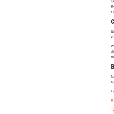
s
Re
ri
C
S
k
We
di
m
B
N
M
E
R
T