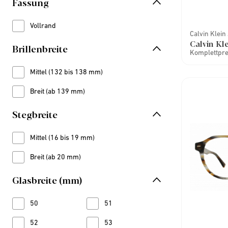
Fassung
Vollrand
Refine by Fassung: Vollrand
Calvin Klein
Calvin Kl
Brillenbreite
Komplettprei
Mittel (132 bis 138 mm)
Refine by Brillenbreite: Mittel (132 bis 138 mm)
Breit (ab 139 mm)
Refine by Brillenbreite: Breit (ab 139 mm)
Stegbreite
Mittel (16 bis 19 mm)
Refine by Stegbreite: Mittel (16 bis 19 mm)
Breit (ab 20 mm)
Refine by Stegbreite: Breit (ab 20 mm)
Glasbreite (mm)
50
Refine by Glasbreite (mm): 50
51
Refine by Glasbreite (mm): 51
52
Refine by Glasbreite (mm): 52
53
Refine by Glasbreite (mm): 53