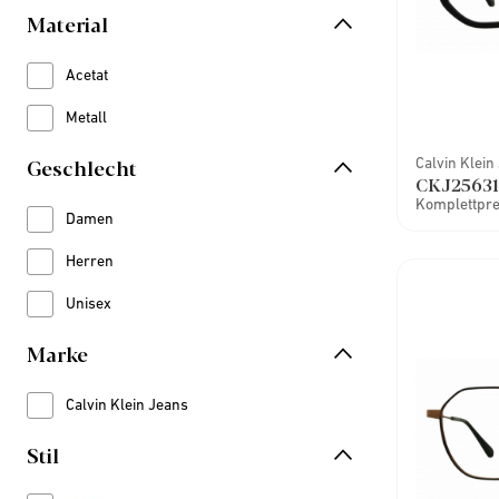
Material
Acetat
Refine by Material: Acetat
Metall
Refine by Material: Metall
Geschlecht
Calvin Klein
CKJ25631
Komplettprei
Damen
Refine by Geschlecht: Damen
Herren
Refine by Geschlecht: Herren
Unisex
Refine by Geschlecht: Unisex
Marke
Calvin Klein Jeans
Refine by Marke: Calvin Klein Jeans
Stil