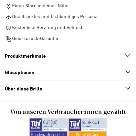
Einen Store in deiner Nähe
Qualifiziertes und fachkundiges Personal
Kostenlose Beratung und Sehtest
Geld-zurück-Garantie
Produktmerkmale
n
A
r
r
o
w
i
c
o
Glasoptionen
n
A
r
r
o
w
i
c
o
Über diese Brille
n
A
r
r
o
w
i
c
o
Von unseren Verbraucher:innen gewählt