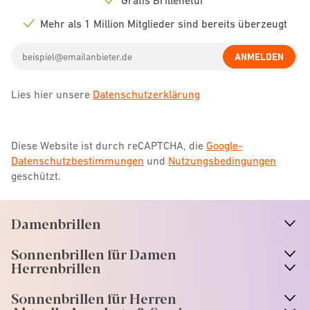
Check
icon
Mehr als 1 Million Mitglieder sind bereits überzeugt
Check
icon
Email
ANMELDEN
address
Lies hier unsere
Datenschutzerklärung
Diese Website ist durch reCAPTCHA, die
Google-
Datenschutzbestimmungen
und
Nutzungsbedingungen
geschützt.
Damenbrillen
n
A
r
r
o
w
i
c
o
Sonnenbrillen für Damen
n
A
r
r
o
w
i
c
o
Herrenbrillen
Sonnenbrillen für Herren