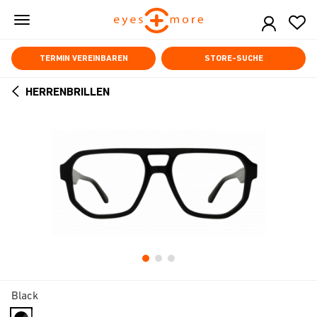
Skip
to
main
content
TERMIN VEREINBAREN
STORE-SUCHE
HERRENBRILLEN
ARROW
BACK
Black