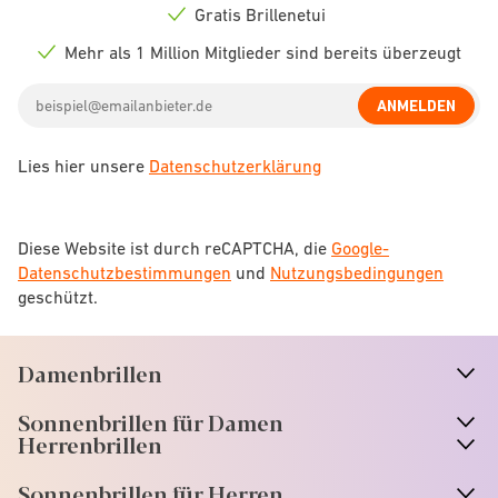
icon
Gratis Brillenetui
Check
icon
Mehr als 1 Million Mitglieder sind bereits überzeugt
Check
icon
Email
ANMELDEN
address
Lies hier unsere
Datenschutzerklärung
Diese Website ist durch reCAPTCHA, die
Google-
Datenschutzbestimmungen
und
Nutzungsbedingungen
geschützt.
Damenbrillen
n
A
r
r
o
w
i
c
o
Sonnenbrillen für Damen
n
A
r
r
o
w
i
c
o
Herrenbrillen
Sonnenbrillen für Herren