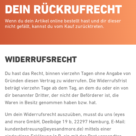
DEIN RÜCKRUFRECHT
Wenn du dein Artikel online bestellt hast und dir dieser
nicht gefällt, kannst du vom Kauf zurücktreten.
WIDERRUFSRECHT
Du hast das Recht, binnen vierzehn Tagen ohne Angabe von
Gründen diesen Vertrag zu widerrufen. Die Widerrufsfrist
beträgt vierzehn Tage ab dem Tag, an dem du oder ein von
dir benannter Dritter, der nicht der Beförderer ist, die
Waren in Besitz genommen haben bzw. hat.
Um dein Widerrufsrecht auszuüben, musst du uns (eyes
and more GmbH, Deelböge 19 b, 22297 Hamburg, E-Mail:
kundenbetreuung@eyesandmore.de) mittels einer
eindeutigen Erklärung (z.B. ein mit der Post versandter