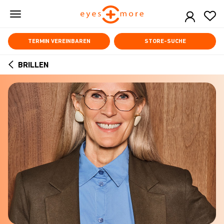
Skip
to
main
content
TERMIN VEREINBAREN
STORE-SUCHE
BRILLEN
ARROW
BACK