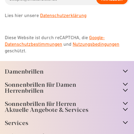
address
Lies hier unsere
Datenschutzerklärung
Diese Website ist durch reCAPTCHA, die
Google-
Datenschutzbestimmungen
und
Nutzungsbedingungen
geschützt.
Damenbrillen
n
A
r
r
o
w
i
c
o
Sonnenbrillen für Damen
n
A
r
r
o
w
i
c
o
Herrenbrillen
Sonnenbrillen für Herren
Aktuelle Angebote & Services
Services