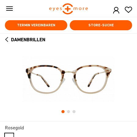
Skip
to
main
content
TERMIN VEREINBAREN
STORE-SUCHE
DAMENBRILLEN
ARROW
BACK
Rosegold