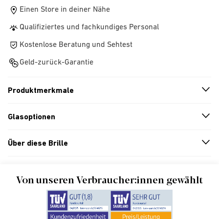
Einen Store in deiner Nähe
Qualifiziertes und fachkundiges Personal
Kostenlose Beratung und Sehtest
Geld-zurück-Garantie
Produktmerkmale
n
A
r
r
o
w
i
c
o
Glasoptionen
n
A
r
r
o
w
i
c
o
Über diese Brille
n
A
r
r
o
w
i
c
o
Von unseren Verbraucher:innen gewählt