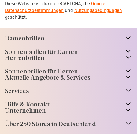
Diese Website ist durch reCAPTCHA, die
Google-
Datenschutzbestimmungen
und
Nutzungsbedingungen
geschützt.
Damenbrillen
n
A
r
r
o
w
i
c
o
Sonnenbrillen für Damen
n
A
r
r
o
w
i
c
o
Herrenbrillen
Sonnenbrillen für Herren
Aktuelle Angebote & Services
Services
Hilfe & Kontakt
Unternehmen
Über 250 Stores in Deutschland