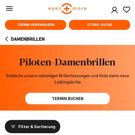
Skip
to
main
content
TERMIN VEREINBAREN
STORE-SUCHE
DAMENBRILLEN
ARROW
BACK
Piloten-Damenbrillen
Entdecke unsere vielseitigen Brillenfassungen und finde deine neue
Lieblingsbrille
TERMIN BUCHEN
Filter & Sortierung