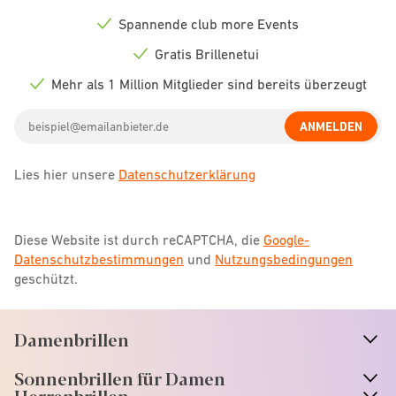
icon
Spannende club more Events
Check
icon
Gratis Brillenetui
Check
icon
Mehr als 1 Million Mitglieder sind bereits überzeugt
Check
icon
Email
ANMELDEN
address
Lies hier unsere
Datenschutzerklärung
Diese Website ist durch reCAPTCHA, die
Google-
Datenschutzbestimmungen
und
Nutzungsbedingungen
geschützt.
Damenbrillen
n
A
r
r
o
w
i
c
o
Sonnenbrillen für Damen
n
A
r
r
o
w
i
c
o
Herrenbrillen