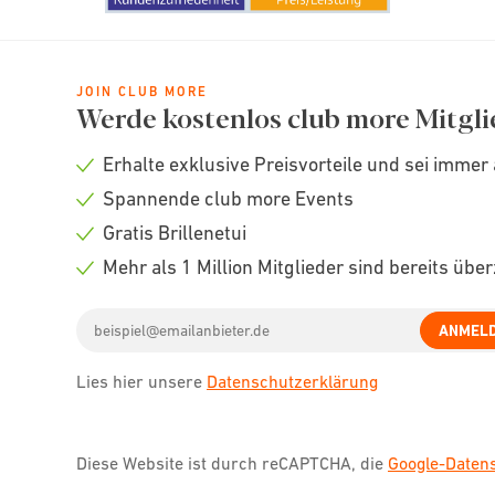
JOIN CLUB MORE
Werde kostenlos club more Mitgli
Erhalte exklusive Preisvorteile und sei immer 
Check
Spannende club more Events
icon
Check
Gratis Brillenetui
icon
Check
Mehr als 1 Million Mitglieder sind bereits übe
icon
Check
Email
icon
ANMEL
address
Lies hier unsere
Datenschutzerklärung
Diese Website ist durch reCAPTCHA, die
Google-Date