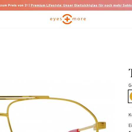
 zum Preis von 2! |
Premium Lifestyle: Unser Gleitsichtglas für noch mehr Seh
G
K
E