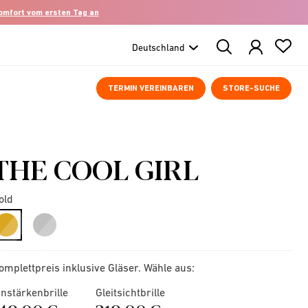
komfort vom ersten Tag an
Search
Products
TERMIN VEREINBAREN
STORE-SUCHE
THE COOL GIRL
old
selected
omplettpreis inklusive Gläser. Wähle aus:
instärkenbrille
Gleitsichtbrille