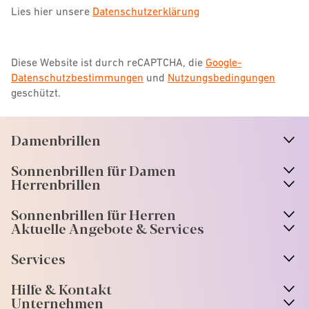
Lies hier unsere
Datenschutzerklärung
Diese Website ist durch reCAPTCHA, die
Google-
Datenschutzbestimmungen
und
Nutzungsbedingungen
geschützt.
Damenbrillen
n
A
r
r
o
w
i
c
o
Sonnenbrillen für Damen
n
A
r
r
o
w
i
c
o
Herrenbrillen
Sonnenbrillen für Herren
Aktuelle Angebote & Services
Services
Hilfe & Kontakt
Unternehmen