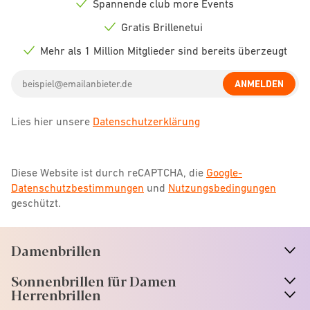
Spannende club more Events
Check
icon
Gratis Brillenetui
Check
icon
Mehr als 1 Million Mitglieder sind bereits überzeugt
Check
icon
Email
ANMELDEN
address
Lies hier unsere
Datenschutzerklärung
Diese Website ist durch reCAPTCHA, die
Google-
Datenschutzbestimmungen
und
Nutzungsbedingungen
geschützt.
Damenbrillen
n
A
r
r
o
w
i
c
o
Sonnenbrillen für Damen
n
A
r
r
o
w
i
c
o
Herrenbrillen