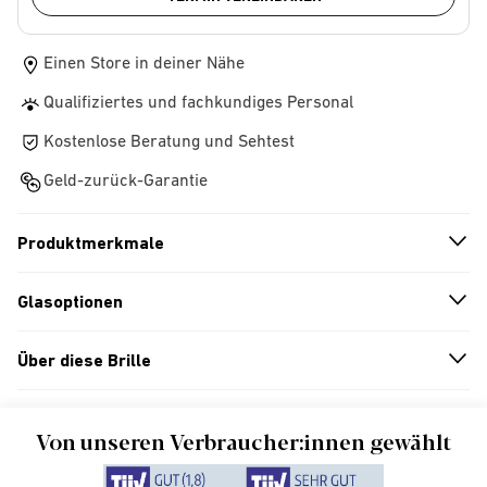
Einen Store in deiner Nähe
Qualifiziertes und fachkundiges Personal
Kostenlose Beratung und Sehtest
Geld-zurück-Garantie
Produktmerkmale
n
A
r
r
o
w
i
c
o
Glasoptionen
n
A
r
r
o
w
i
c
o
Über diese Brille
n
A
r
r
o
w
i
c
o
Von unseren Verbraucher:innen gewählt