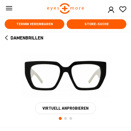
Skip
to
main
content
TERMIN VEREINBAREN
STORE-SUCHE
DAMENBRILLEN
ARROW
BACK
VIRTUELL ANPROBIEREN