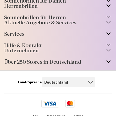
Sonnenbrillen für Damen
n
A
r
r
o
w
i
c
o
Herrenbrillen
Sonnenbrillen für Herren
Aktuelle Angebote & Services
Services
Hilfe & Kontakt
Unternehmen
Über 250 Stores in Deutschland
Land/Sprache
Visa
Mastercard
logo
logo