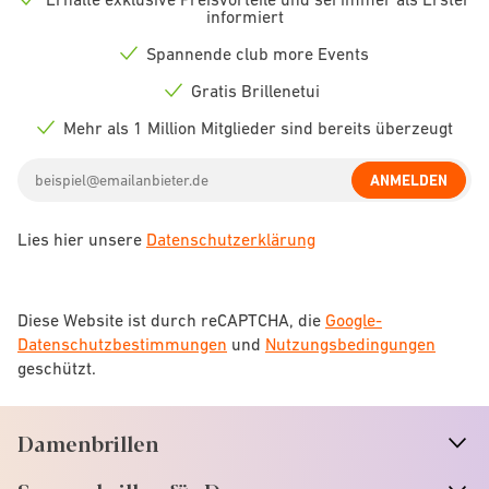
Check
informiert
icon
Spannende club more Events
Check
icon
Gratis Brillenetui
Check
icon
Mehr als 1 Million Mitglieder sind bereits überzeugt
Check
icon
Email
ANMELDEN
address
Lies hier unsere
Datenschutzerklärung
Diese Website ist durch reCAPTCHA, die
Google-
Datenschutzbestimmungen
und
Nutzungsbedingungen
geschützt.
Damenbrillen
n
A
r
r
o
w
i
c
o