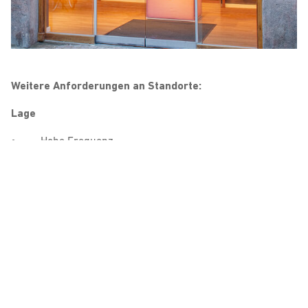
Weitere Anforderungen an Standorte:
Lage
• Hohe Frequenz
• 1a-Lage
• Gut frequentierte Stadtteillagen
• Einkaufszentren
• SB-Warenhäuser
• Nahversorgungszentren
• Fachmarktzentren