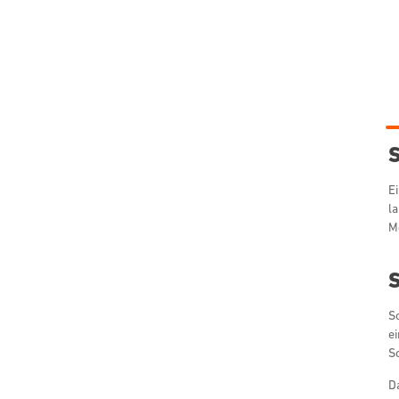
S
E
l
Me
S
Sc
e
S
Da