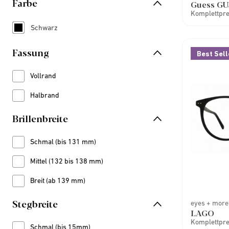
Farbe
Guess GU
Komplettprei
Schwarz
Refine by Farbe: Schwarz
Fassung
Best Sell
Vollrand
Refine by Fassung: Vollrand
Halbrand
Refine by Fassung: Halbrand
Brillenbreite
Schmal (bis 131 mm)
Refine by Brillenbreite: Schmal (bis 131 mm)
Mittel (132 bis 138 mm)
Refine by Brillenbreite: Mittel (132 bis 138 mm)
Breit (ab 139 mm)
Refine by Brillenbreite: Breit (ab 139 mm)
Stegbreite
eyes + more
LAGO
Komplettprei
Schmal (bis 15mm)
Refine by Stegbreite: Schmal (bis 15mm)