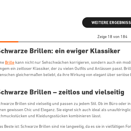
WEITERE ERGEBNISS
Zeige 18 von 184
chwarze Brillen: ein ewiger Klassiker
ine
Brille
kann nicht nur Sehschwächen korrigieren, sondern auch ein modis
angem ein zeitloser Klassiker, der zu vielen Outfits und Anlässen passt. Br
nschen gleichermaßen beliebt, da ihre Wirkung von elegant über seriöse bis 
chwarze Brillen – zeitlos und vielseitig
hwarze Brillen sind vielseitig und passen zu jedem Stil. Ob im Büro oder in
inen gewissen Chic und Eleganz. Sie eignet sich auch ideal als unaufdringli
chmuckstücken und Kleidungsstücken kombinieren lässt.
s Beste ist: Schwarze Brillen sind nie langweilig, da es sie in vielfältige