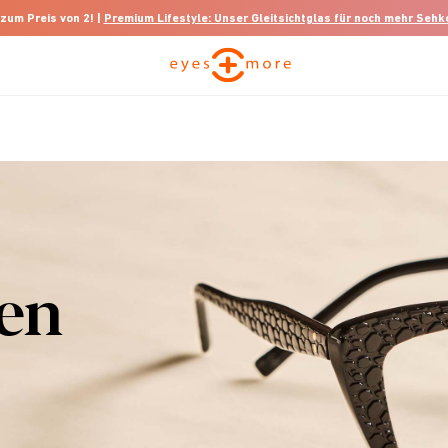
 zum Preis von 2! |
Premium Lifestyle: Unser Gleitsichtglas für noch mehr Seh
len