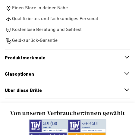
Einen Store in deiner Nähe
Qualifiziertes und fachkundiges Personal
Kostenlose Beratung und Sehtest
Geld-zurück-Garantie
Produktmerkmale
n
A
r
r
o
w
i
c
o
Glasoptionen
n
A
r
r
o
w
i
c
o
Über diese Brille
n
A
r
r
o
w
i
c
o
Von unseren Verbraucher:innen gewählt