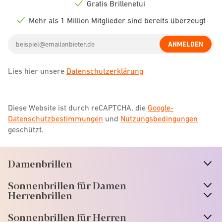
icon
Gratis Brillenetui
Check
icon
Mehr als 1 Million Mitglieder sind bereits überzeugt
Check
icon
Email
ANMELDEN
address
Lies hier unsere
Datenschutzerklärung
Diese Website ist durch reCAPTCHA, die
Google-
Datenschutzbestimmungen
und
Nutzungsbedingungen
geschützt.
Damenbrillen
n
A
r
r
o
w
i
c
o
Sonnenbrillen für Damen
n
A
r
r
o
w
i
c
o
Herrenbrillen
Sonnenbrillen für Herren