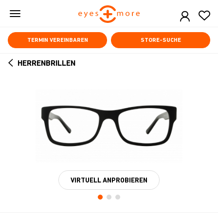
Skip
to
main
content
TERMIN VEREINBAREN
STORE-SUCHE
HERRENBRILLEN
ARROW
BACK
VIRTUELL ANPROBIEREN