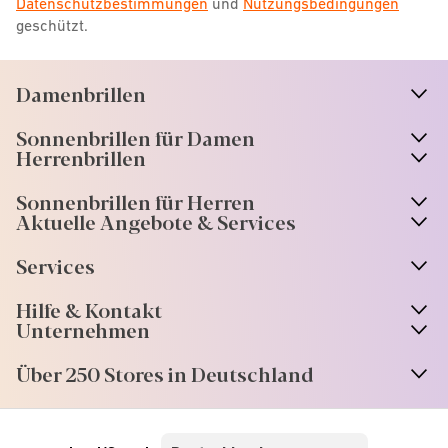
Datenschutzbestimmungen
und
Nutzungsbedingungen
geschützt.
Damenbrillen
n
A
r
r
o
w
i
c
o
Sonnenbrillen für Damen
n
A
r
r
o
w
i
c
o
Herrenbrillen
Sonnenbrillen für Herren
Aktuelle Angebote & Services
Services
Hilfe & Kontakt
Unternehmen
Über 250 Stores in Deutschland