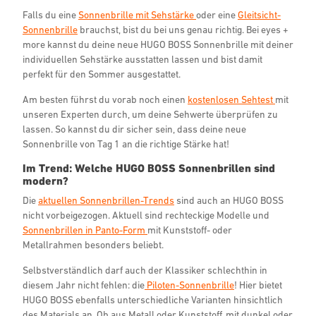
Falls du eine
Sonnenbrille mit Sehstärke
oder eine
Gleitsicht-
Sonnenbrille
brauchst, bist du bei uns genau richtig. Bei eyes +
more kannst du deine neue HUGO BOSS Sonnenbrille mit deiner
individuellen Sehstärke ausstatten lassen und bist damit
perfekt für den Sommer ausgestattet.
Am besten führst du vorab noch einen
kostenlosen Sehtest
mit
unseren Experten durch, um deine Sehwerte überprüfen zu
lassen. So kannst du dir sicher sein, dass deine neue
Sonnenbrille von Tag 1 an die richtige Stärke hat!
Im Trend: Welche HUGO BOSS Sonnenbrillen sind
modern?
Die
aktuellen Sonnenbrillen-Trends
sind auch an HUGO BOSS
nicht vorbeigezogen. Aktuell sind rechteckige Modelle und
Sonnenbrillen in Panto-Form
mit Kunststoff- oder
Metallrahmen besonders beliebt.
Selbstverständlich darf auch der Klassiker schlechthin in
diesem Jahr nicht fehlen: die
Piloten-Sonnenbrille
! Hier bietet
HUGO BOSS ebenfalls unterschiedliche Varianten hinsichtlich
des Materials an. Ob aus Metall oder Kunststoff, mit dunkel oder