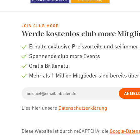
JOIN CLUB MORE
Werde kostenlos club more Mitgli
Erhalte exklusive Preisvorteile und sei immer 
Check
Spannende club more Events
icon
Check
Gratis Brillenetui
icon
Check
Mehr als 1 Million Mitglieder sind bereits übe
icon
Check
Email
icon
ANMEL
address
Lies hier unsere
Datenschutzerklärung
Diese Website ist durch reCAPTCHA, die
Google-Date