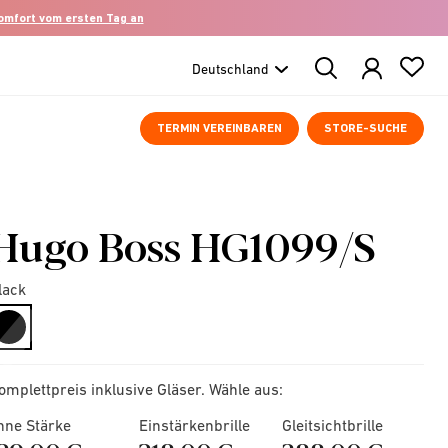
komfort vom ersten Tag an
Search
Products
TERMIN VEREINBAREN
STORE-SUCHE
Hugo Boss HG1099/S
lack
selected
omplettpreis inklusive Gläser. Wähle aus:
hne Stärke
Einstärkenbrille
Gleitsichtbrille