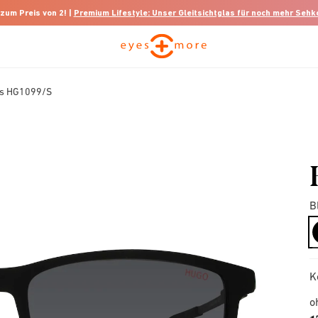
 zum Preis von 2! |
Premium Lifestyle: Unser Gleitsichtglas für noch mehr Seh
ss HG1099/S
B
K
o