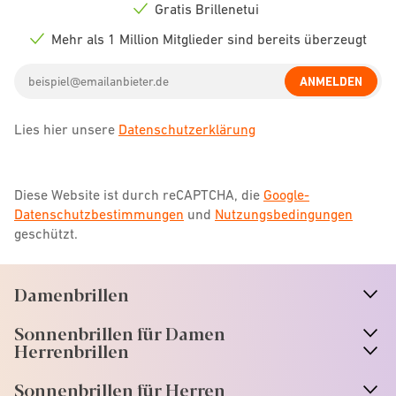
icon
Gratis Brillenetui
Check
icon
Mehr als 1 Million Mitglieder sind bereits überzeugt
Check
icon
Email
ANMELDEN
address
Lies hier unsere
Datenschutzerklärung
Diese Website ist durch reCAPTCHA, die
Google-
Datenschutzbestimmungen
und
Nutzungsbedingungen
geschützt.
Damenbrillen
n
A
r
r
o
w
i
c
o
Sonnenbrillen für Damen
n
A
r
r
o
w
i
c
o
Herrenbrillen
Sonnenbrillen für Herren