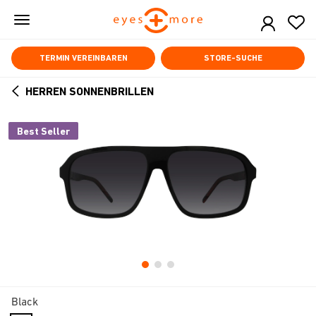
Skip
to
main
content
TERMIN VEREINBAREN
STORE-SUCHE
HERREN SONNENBRILLEN
ARROW
BACK
Best Seller
Black