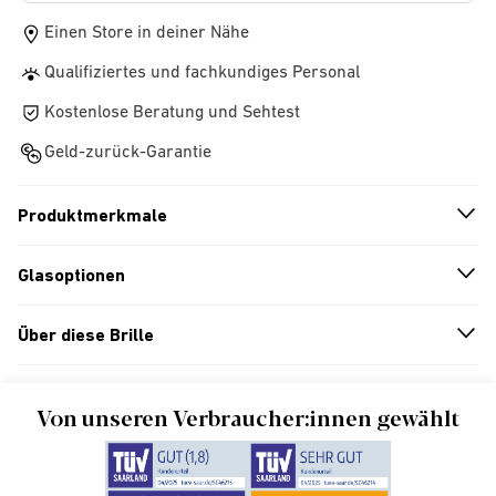
Einen Store in deiner Nähe
Qualifiziertes und fachkundiges Personal
Kostenlose Beratung und Sehtest
Geld-zurück-Garantie
Produktmerkmale
n
A
r
r
o
w
i
c
o
Glasoptionen
n
A
r
r
o
w
i
c
o
Über diese Brille
n
A
r
r
o
w
i
c
o
Von unseren Verbraucher:innen gewählt