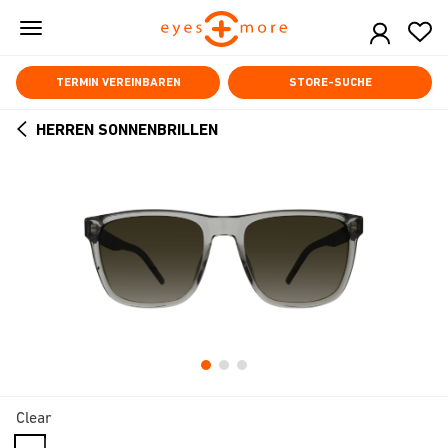
Skip
to
main
content
TERMIN VEREINBAREN
STORE-SUCHE
HERREN SONNENBRILLEN
ARROW
BACK
Clear