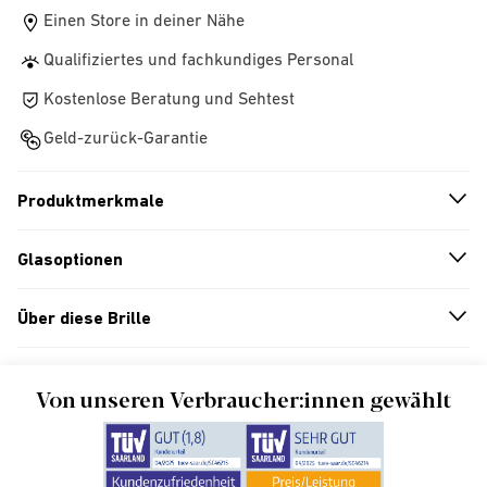
Einen Store in deiner Nähe
Qualifiziertes und fachkundiges Personal
Kostenlose Beratung und Sehtest
Geld-zurück-Garantie
Produktmerkmale
n
A
r
r
o
w
i
c
o
Glasoptionen
n
A
r
r
o
w
i
c
o
Über diese Brille
n
A
r
r
o
w
i
c
o
Von unseren Verbraucher:innen gewählt