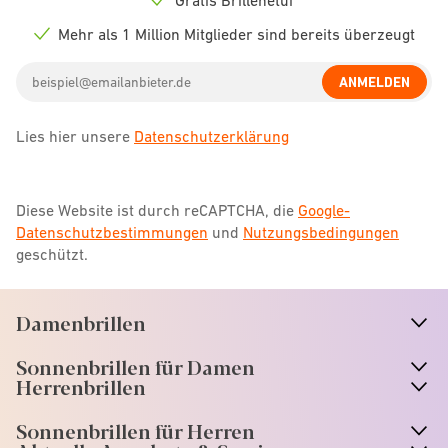
Check
icon
Mehr als 1 Million Mitglieder sind bereits überzeugt
Check
icon
Email
ANMELDEN
address
Lies hier unsere
Datenschutzerklärung
Diese Website ist durch reCAPTCHA, die
Google-
Datenschutzbestimmungen
und
Nutzungsbedingungen
geschützt.
Damenbrillen
n
A
r
r
o
w
i
c
o
Sonnenbrillen für Damen
n
A
r
r
o
w
i
c
o
Herrenbrillen
Sonnenbrillen für Herren