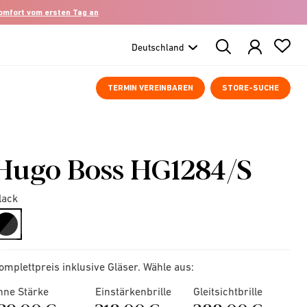
komfort vom ersten Tag an
Search
Products
TERMIN VEREINBAREN
STORE-SUCHE
Hugo Boss HG1284/S
lack
selected
omplettpreis inklusive Gläser. Wähle aus:
hne Stärke
Einstärkenbrille
Gleitsichtbrille