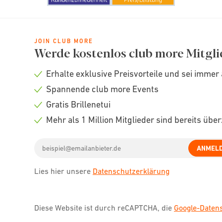
JOIN CLUB MORE
Werde kostenlos club more Mitgli
Erhalte exklusive Preisvorteile und sei immer 
Check
Spannende club more Events
icon
Check
Gratis Brillenetui
icon
Check
Mehr als 1 Million Mitglieder sind bereits übe
icon
Check
Email
icon
ANMEL
address
Lies hier unsere
Datenschutzerklärung
Diese Website ist durch reCAPTCHA, die
Google-Date