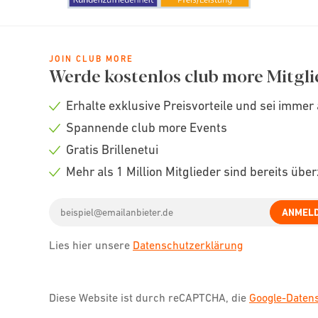
JOIN CLUB MORE
Werde kostenlos club more Mitgli
Erhalte exklusive Preisvorteile und sei immer 
Check
Spannende club more Events
icon
Check
Gratis Brillenetui
icon
Check
Mehr als 1 Million Mitglieder sind bereits übe
icon
Check
Email
icon
ANMEL
address
Lies hier unsere
Datenschutzerklärung
Diese Website ist durch reCAPTCHA, die
Google-Date