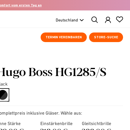
komfort vom ersten Tag an
Search
Products
TERMIN VEREINBAREN
STORE-SUCHE
Hugo Boss HG1285/S
lack
selected
omplettpreis inklusive Gläser. Wähle aus:
hne Stärke
Einstärkenbrille
Gleitsichtbrille