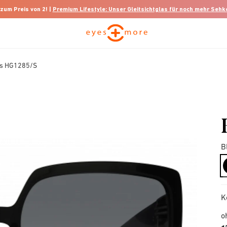
 zum Preis von 2! |
Premium Lifestyle: Unser Gleitsichtglas für noch mehr Seh
ss HG1285/S
B
K
o