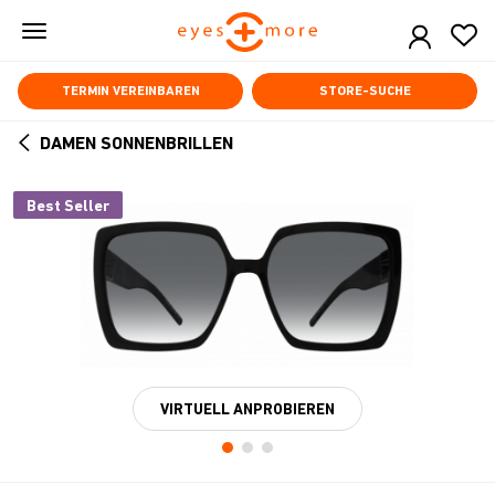
Skip
to
main
content
TERMIN VEREINBAREN
STORE-SUCHE
DAMEN SONNENBRILLEN
ARROW
BACK
Best Seller
VIRTUELL ANPROBIEREN