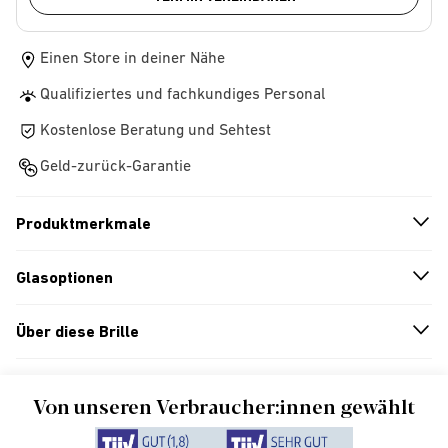
Einen Store in deiner Nähe
Qualifiziertes und fachkundiges Personal
Kostenlose Beratung und Sehtest
Geld-zurück-Garantie
Produktmerkmale
n
A
r
r
o
w
i
c
o
Glasoptionen
n
A
r
r
o
w
i
c
o
Über diese Brille
n
A
r
r
o
w
i
c
o
Von unseren Verbraucher:innen gewählt