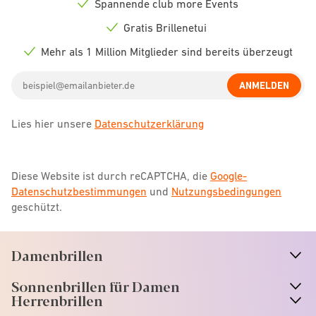
Spannende club more Events
Check
icon
Gratis Brillenetui
Check
icon
Mehr als 1 Million Mitglieder sind bereits überzeugt
Check
icon
Email
ANMELDEN
address
Lies hier unsere
Datenschutzerklärung
Diese Website ist durch reCAPTCHA, die
Google-
Datenschutzbestimmungen
und
Nutzungsbedingungen
geschützt.
Damenbrillen
n
A
r
r
o
w
i
c
o
Sonnenbrillen für Damen
n
A
r
r
o
w
i
c
o
Herrenbrillen