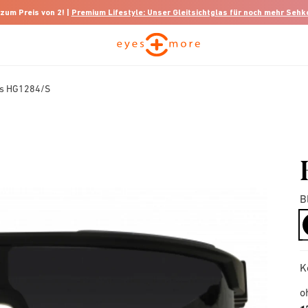
 zum Preis von 2! |
Premium Lifestyle: Unser Gleitsichtglas für noch mehr Seh
ss HG1284/S
B
K
o