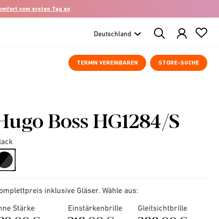
komfort vom ersten Tag an
Search
Products
TERMIN VEREINBAREN
STORE-SUCHE
Hugo Boss HG1284/S
lack
selected
omplettpreis inklusive Gläser. Wähle aus:
hne Stärke
Einstärkenbrille
Gleitsichtbrille