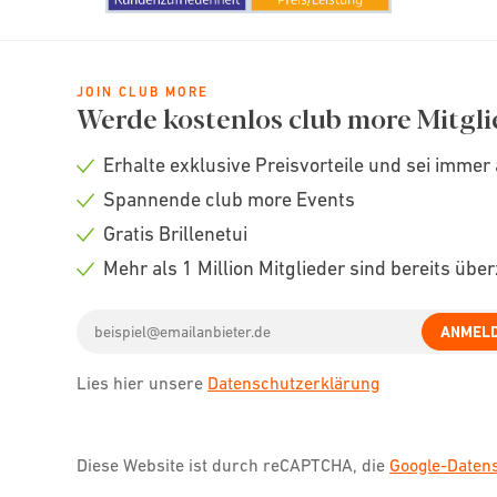
JOIN CLUB MORE
Werde kostenlos club more Mitgli
Erhalte exklusive Preisvorteile und sei immer 
Check
Spannende club more Events
icon
Check
Gratis Brillenetui
icon
Check
Mehr als 1 Million Mitglieder sind bereits übe
icon
Check
Email
icon
ANMEL
address
Lies hier unsere
Datenschutzerklärung
Diese Website ist durch reCAPTCHA, die
Google-Date