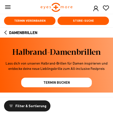
Skip
to
main
content
TERMIN VEREINBAREN
STORE-SUCHE
DAMENBRILLEN
ARROW
BACK
Halbrand-Damenbrillen
Lass dich von unseren Halbrand-Brillen für Damen inspirieren und
entdecke deine neue Lieblingsbrille zum All-inclusive Festpreis
TERMIN BUCHEN
Filter & Sortierung