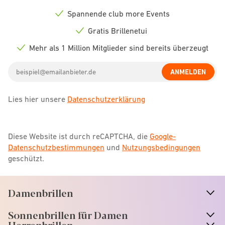
icon
Spannende club more Events
Check
icon
Gratis Brillenetui
Check
icon
Mehr als 1 Million Mitglieder sind bereits überzeugt
Check
icon
Email
ANMELDEN
address
Lies hier unsere
Datenschutzerklärung
Diese Website ist durch reCAPTCHA, die
Google-
Datenschutzbestimmungen
und
Nutzungsbedingungen
geschützt.
Damenbrillen
n
A
r
r
o
w
i
c
o
Sonnenbrillen für Damen
n
A
r
r
o
w
i
c
o
Herrenbrillen