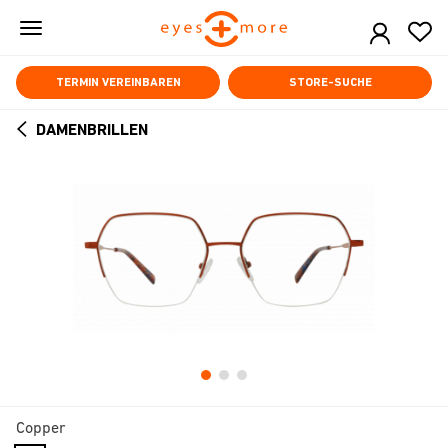
Skip
to
main
content
TERMIN VEREINBAREN
STORE-SUCHE
DAMENBRILLEN
ARROW
BACK
Copper