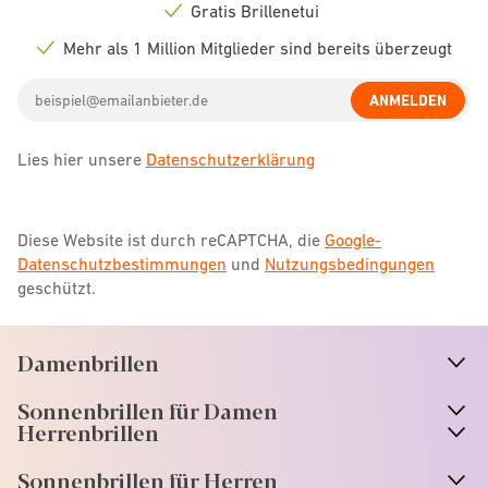
icon
Gratis Brillenetui
Check
icon
Mehr als 1 Million Mitglieder sind bereits überzeugt
Check
icon
Email
ANMELDEN
address
Lies hier unsere
Datenschutzerklärung
Diese Website ist durch reCAPTCHA, die
Google-
Datenschutzbestimmungen
und
Nutzungsbedingungen
geschützt.
Damenbrillen
n
A
r
r
o
w
i
c
o
Sonnenbrillen für Damen
n
A
r
r
o
w
i
c
o
Herrenbrillen
Sonnenbrillen für Herren