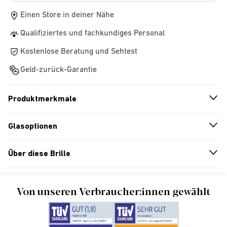
Einen Store in deiner Nähe
Qualifiziertes und fachkundiges Personal
Kostenlose Beratung und Sehtest
Geld-zurück-Garantie
Produktmerkmale
n
A
r
r
o
w
i
c
o
Glasoptionen
n
A
r
r
o
w
i
c
o
Über diese Brille
n
A
r
r
o
w
i
c
o
Von unseren Verbraucher:innen gewählt