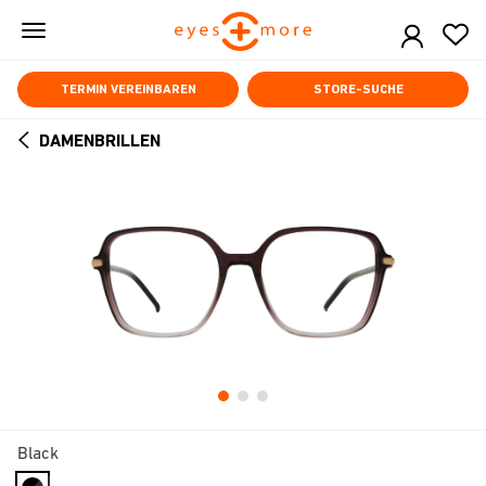
Skip
to
main
content
TERMIN VEREINBAREN
STORE-SUCHE
DAMENBRILLEN
ARROW
BACK
Black