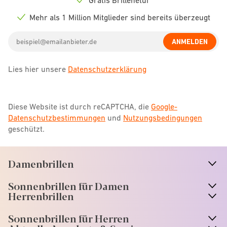
Check
icon
Mehr als 1 Million Mitglieder sind bereits überzeugt
Check
icon
Email
ANMELDEN
address
Lies hier unsere
Datenschutzerklärung
Diese Website ist durch reCAPTCHA, die
Google-
Datenschutzbestimmungen
und
Nutzungsbedingungen
geschützt.
Damenbrillen
n
A
r
r
o
w
i
c
o
Sonnenbrillen für Damen
n
A
r
r
o
w
i
c
o
Herrenbrillen
Sonnenbrillen für Herren