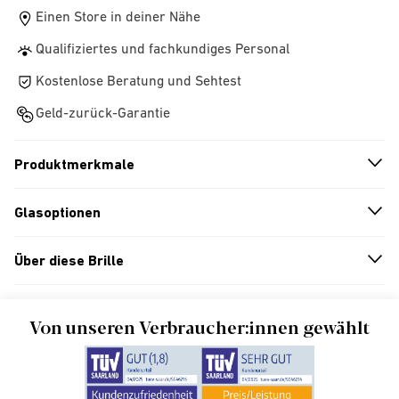
Einen Store in deiner Nähe
Qualifiziertes und fachkundiges Personal
Kostenlose Beratung und Sehtest
Geld-zurück-Garantie
Produktmerkmale
n
A
r
r
o
w
i
c
o
Glasoptionen
n
A
r
r
o
w
i
c
o
Über diese Brille
n
A
r
r
o
w
i
c
o
Von unseren Verbraucher:innen gewählt