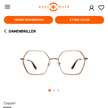
Skip
to
main
content
TERMIN VEREINBAREN
STORE-SUCHE
DAMENBRILLEN
ARROW
BACK
Copper