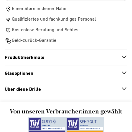
Einen Store in deiner Nähe
Qualifiziertes und fachkundiges Personal
Kostenlose Beratung und Sehtest
Geld-zurück-Garantie
Produktmerkmale
n
A
r
r
o
w
i
c
o
Glasoptionen
n
A
r
r
o
w
i
c
o
Über diese Brille
n
A
r
r
o
w
i
c
o
Von unseren Verbraucher:innen gewählt