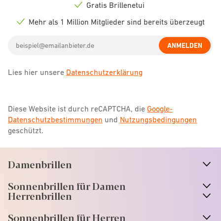
icon
Gratis Brillenetui
Check
icon
Mehr als 1 Million Mitglieder sind bereits überzeugt
Check
icon
Email
ANMELDEN
address
Lies hier unsere
Datenschutzerklärung
Diese Website ist durch reCAPTCHA, die
Google-
Datenschutzbestimmungen
und
Nutzungsbedingungen
geschützt.
Damenbrillen
n
A
r
r
o
w
i
c
o
Sonnenbrillen für Damen
n
A
r
r
o
w
i
c
o
Herrenbrillen
Sonnenbrillen für Herren