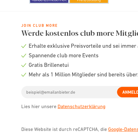
JOIN CLUB MORE
Werde kostenlos club more Mitgli
Erhalte exklusive Preisvorteile und sei immer 
Check
Spannende club more Events
icon
Check
Gratis Brillenetui
icon
Check
Mehr als 1 Million Mitglieder sind bereits übe
icon
Check
Email
icon
ANMEL
address
Lies hier unsere
Datenschutzerklärung
Diese Website ist durch reCAPTCHA, die
Google-Date