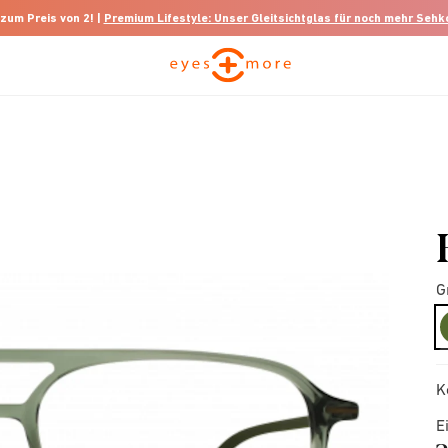
 zum Preis von 2! |
Premium Lifestyle: Unser Gleitsichtglas für noch mehr Seh
G
K
E