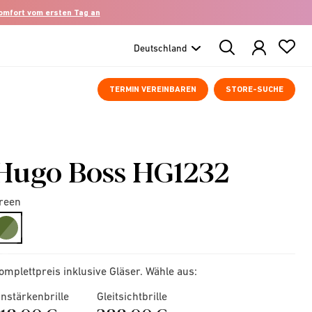
komfort vom ersten Tag an
Search
Products
TERMIN VEREINBAREN
STORE-SUCHE
Hugo Boss HG1232
reen
selected
omplettpreis inklusive Gläser. Wähle aus:
instärkenbrille
Gleitsichtbrille