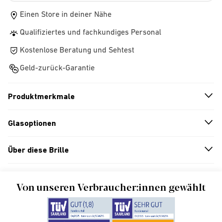
Einen Store in deiner Nähe
Qualifiziertes und fachkundiges Personal
Kostenlose Beratung und Sehtest
Geld-zurück-Garantie
Produktmerkmale
n
A
r
r
o
w
i
c
o
Glasoptionen
n
A
r
r
o
w
i
c
o
Über diese Brille
n
A
r
r
o
w
i
c
o
Von unseren Verbraucher:innen gewählt