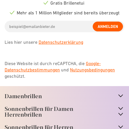
icon
Gratis Brillenetui
Check
icon
Mehr als 1 Million Mitglieder sind bereits überzeugt
Check
icon
Email
ANMELDEN
address
Lies hier unsere
Datenschutzerklärung
Diese Website ist durch reCAPTCHA, die
Google-
Datenschutzbestimmungen
und
Nutzungsbedingungen
geschützt.
Damenbrillen
n
A
r
r
o
w
i
c
o
Sonnenbrillen für Damen
n
A
r
r
o
w
i
c
o
Herrenbrillen
Sonnenbrillen für Herren