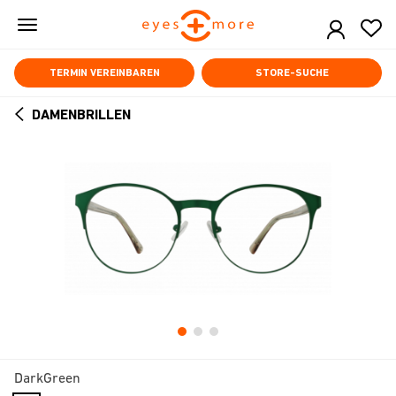
Skip
to
main
content
TERMIN VEREINBAREN
STORE-SUCHE
DAMENBRILLEN
ARROW
BACK
DarkGreen