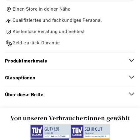
Einen Store in deiner Nähe
Qualifiziertes und fachkundiges Personal
Kostenlose Beratung und Sehtest
Geld-zurück-Garantie
Produktmerkmale
n
A
r
r
o
w
i
c
o
Glasoptionen
n
A
r
r
o
w
i
c
o
Über diese Brille
n
A
r
r
o
w
i
c
o
Von unseren Verbraucher:innen gewählt