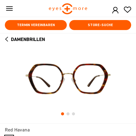
Skip
to
main
content
TERMIN VEREINBAREN
STORE-SUCHE
DAMENBRILLEN
ARROW
BACK
Red Havana