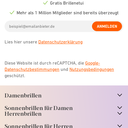
icon
Gratis Brillenetui
Check
icon
Mehr als 1 Million Mitglieder sind bereits überzeugt
Check
icon
Email
ANMELDEN
address
Lies hier unsere
Datenschutzerklärung
Diese Website ist durch reCAPTCHA, die
Google-
Datenschutzbestimmungen
und
Nutzungsbedingungen
geschützt.
Damenbrillen
n
A
r
r
o
w
i
c
o
Sonnenbrillen für Damen
n
A
r
r
o
w
i
c
o
Herrenbrillen
Sonnenbrillen für Herren