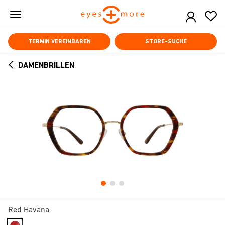
Skip
to
main
content
TERMIN VEREINBAREN
STORE-SUCHE
DAMENBRILLEN
ARROW
BACK
Red Havana