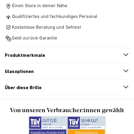
Einen Store in deiner Nähe
Qualifiziertes und fachkundiges Personal
Kostenlose Beratung und Sehtest
Geld-zurück-Garantie
Produktmerkmale
n
A
r
r
o
w
i
c
o
Glasoptionen
n
A
r
r
o
w
i
c
o
Über diese Brille
n
A
r
r
o
w
i
c
o
Von unseren Verbraucher:innen gewählt