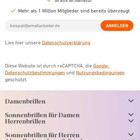
Check
icon
Mehr als 1 Million Mitglieder sind bereits überzeugt
Check
icon
Email
ANMELDEN
address
Lies hier unsere
Datenschutzerklärung
Diese Website ist durch reCAPTCHA, die
Google-
Datenschutzbestimmungen
und
Nutzungsbedingungen
geschützt.
Damenbrillen
n
A
r
r
o
w
i
c
o
Sonnenbrillen für Damen
n
A
r
r
o
w
i
c
o
Herrenbrillen
Sonnenbrillen für Herren