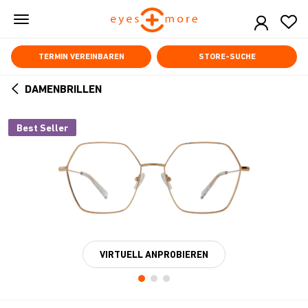
Skip
to
main
content
TERMIN VEREINBAREN
STORE-SUCHE
DAMENBRILLEN
ARROW
BACK
Best Seller
VIRTUELL ANPROBIEREN