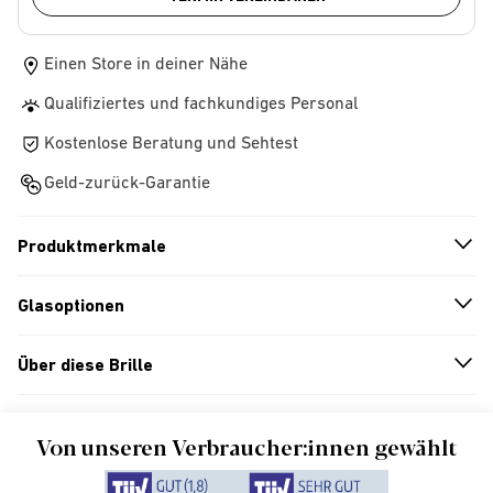
Einen Store in deiner Nähe
Qualifiziertes und fachkundiges Personal
Kostenlose Beratung und Sehtest
Geld-zurück-Garantie
Produktmerkmale
n
A
r
r
o
w
i
c
o
Glasoptionen
n
A
r
r
o
w
i
c
o
Über diese Brille
n
A
r
r
o
w
i
c
o
Von unseren Verbraucher:innen gewählt