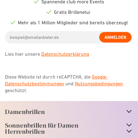
Spannende club more Events
Check
icon
Gratis Brillenetui
Check
icon
Mehr als 1 Million Mitglieder sind bereits überzeugt
Check
icon
Email
ANMELDEN
address
Lies hier unsere
Datenschutzerklärung
Diese Website ist durch reCAPTCHA, die
Google-
Datenschutzbestimmungen
und
Nutzungsbedingungen
geschützt.
Damenbrillen
n
A
r
r
o
w
i
c
o
Sonnenbrillen für Damen
n
A
r
r
o
w
i
c
o
Herrenbrillen