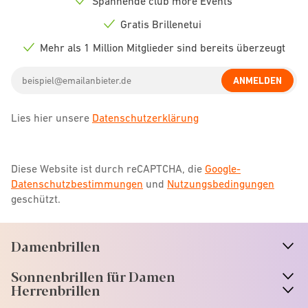
Spannende club more Events
Check
icon
Gratis Brillenetui
Check
icon
Mehr als 1 Million Mitglieder sind bereits überzeugt
Check
icon
Email
ANMELDEN
address
Lies hier unsere
Datenschutzerklärung
Diese Website ist durch reCAPTCHA, die
Google-
Datenschutzbestimmungen
und
Nutzungsbedingungen
geschützt.
Damenbrillen
n
A
r
r
o
w
i
c
o
Sonnenbrillen für Damen
n
A
r
r
o
w
i
c
o
Herrenbrillen