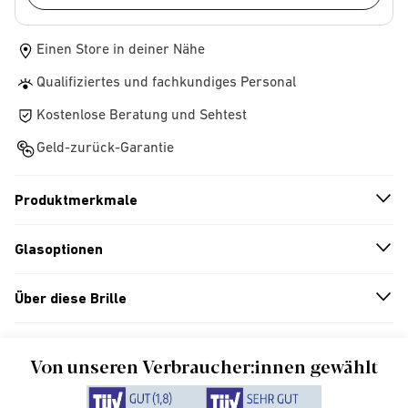
Einen Store in deiner Nähe
Qualifiziertes und fachkundiges Personal
Kostenlose Beratung und Sehtest
Geld-zurück-Garantie
Produktmerkmale
n
A
r
r
o
w
i
c
o
Glasoptionen
n
A
r
r
o
w
i
c
o
Über diese Brille
n
A
r
r
o
w
i
c
o
Von unseren Verbraucher:innen gewählt