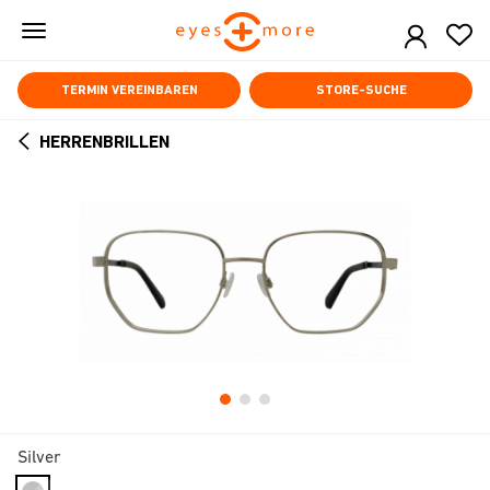
Skip
to
main
content
TERMIN VEREINBAREN
STORE-SUCHE
HERRENBRILLEN
ARROW
BACK
Silver