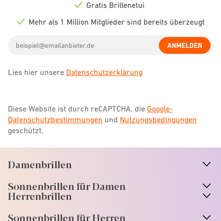
icon
Gratis Brillenetui
Check
icon
Mehr als 1 Million Mitglieder sind bereits überzeugt
Check
icon
Email
ANMELDEN
address
Lies hier unsere
Datenschutzerklärung
Diese Website ist durch reCAPTCHA, die
Google-
Datenschutzbestimmungen
und
Nutzungsbedingungen
geschützt.
Damenbrillen
n
A
r
r
o
w
i
c
o
Sonnenbrillen für Damen
n
A
r
r
o
w
i
c
o
Herrenbrillen
Sonnenbrillen für Herren