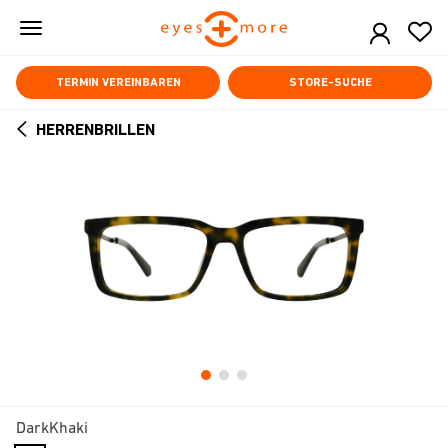
Skip
to
main
content
TERMIN VEREINBAREN
STORE-SUCHE
HERRENBRILLEN
ARROW
BACK
DarkKhaki