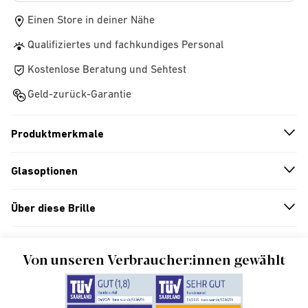
Einen Store in deiner Nähe
Qualifiziertes und fachkundiges Personal
Kostenlose Beratung und Sehtest
Geld-zurück-Garantie
Produktmerkmale
n
A
r
r
o
w
i
c
o
Glasoptionen
n
A
r
r
o
w
i
c
o
Über diese Brille
n
A
r
r
o
w
i
c
o
Von unseren Verbraucher:innen gewählt