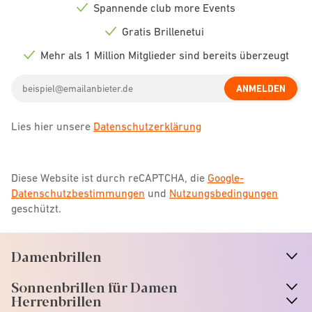
Spannende club more Events
Check
icon
Gratis Brillenetui
Check
icon
Mehr als 1 Million Mitglieder sind bereits überzeugt
Check
icon
Email
ANMELDEN
address
Lies hier unsere
Datenschutzerklärung
Diese Website ist durch reCAPTCHA, die
Google-
Datenschutzbestimmungen
und
Nutzungsbedingungen
geschützt.
Damenbrillen
n
A
r
r
o
w
i
c
o
Sonnenbrillen für Damen
n
A
r
r
o
w
i
c
o
Herrenbrillen