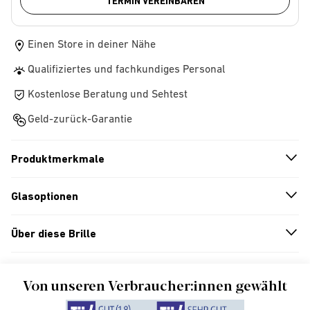
TERMIN VEREINBAREN
Einen Store in deiner Nähe
Qualifiziertes und fachkundiges Personal
Kostenlose Beratung und Sehtest
Geld-zurück-Garantie
Produktmerkmale
n
A
r
r
o
w
i
c
o
Glasoptionen
n
A
r
r
o
w
i
c
o
Über diese Brille
n
A
r
r
o
w
i
c
o
Von unseren Verbraucher:innen gewählt