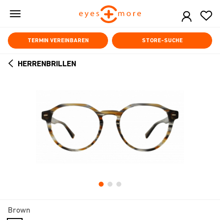
Skip
to
main
content
TERMIN VEREINBAREN
STORE-SUCHE
HERRENBRILLEN
ARROW
BACK
Brown