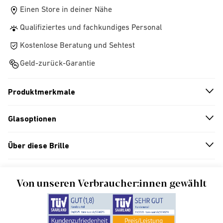
Einen Store in deiner Nähe
Qualifiziertes und fachkundiges Personal
Kostenlose Beratung und Sehtest
Geld-zurück-Garantie
Produktmerkmale
n
A
r
r
o
w
i
c
o
Glasoptionen
n
A
r
r
o
w
i
c
o
Über diese Brille
n
A
r
r
o
w
i
c
o
Von unseren Verbraucher:innen gewählt