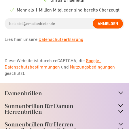
Check
icon
Mehr als 1 Million Mitglieder sind bereits überzeugt
Check
icon
Email
ANMELDEN
address
Lies hier unsere
Datenschutzerklärung
Diese Website ist durch reCAPTCHA, die
Google-
Datenschutzbestimmungen
und
Nutzungsbedingungen
geschützt.
Damenbrillen
n
A
r
r
o
w
i
c
o
Sonnenbrillen für Damen
n
A
r
r
o
w
i
c
o
Herrenbrillen
Sonnenbrillen für Herren