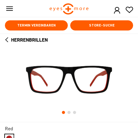
Skip
to
main
content
TERMIN VEREINBAREN
STORE-SUCHE
HERRENBRILLEN
ARROW
BACK
Red