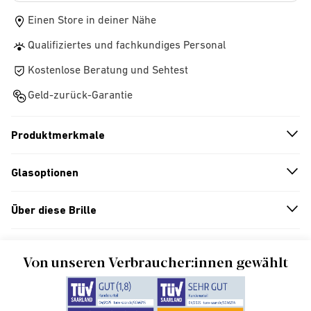
Einen Store in deiner Nähe
Qualifiziertes und fachkundiges Personal
Kostenlose Beratung und Sehtest
Geld-zurück-Garantie
Produktmerkmale
n
A
r
r
o
w
i
c
o
Glasoptionen
n
A
r
r
o
w
i
c
o
Über diese Brille
n
A
r
r
o
w
i
c
o
Von unseren Verbraucher:innen gewählt