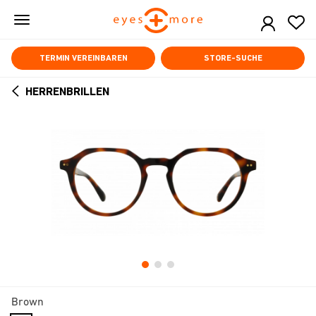
Skip
to
main
content
TERMIN VEREINBAREN
STORE-SUCHE
HERRENBRILLEN
ARROW
BACK
Brown