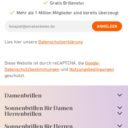
icon
Gratis Brillenetui
Check
icon
Mehr als 1 Million Mitglieder sind bereits überzeugt
Check
icon
Email
ANMELDEN
address
Lies hier unsere
Datenschutzerklärung
Diese Website ist durch reCAPTCHA, die
Google-
Datenschutzbestimmungen
und
Nutzungsbedingungen
geschützt.
Damenbrillen
n
A
r
r
o
w
i
c
o
Sonnenbrillen für Damen
n
A
r
r
o
w
i
c
o
Herrenbrillen
Sonnenbrillen für Herren